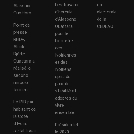
Les travaux
on
Alassane
d’hercule
électorale
Ouattara
d’Alassane
de la
Point de
Ouattara
CEDEAO
presse
pour le
RHDP,
bien-être
Alcide
des
Djédjé :
Ivoiriennes
Ouattara a
et des
réalisé le
Ivoiriens
second
épris de
miracle
paix, de
Ivoirien
stabilité et
adeptes du
Le PIB par
vivre
habitant de
ensemble.
la Côte
d’Ivoire
Présidentiel
s’établissai
le 2020 :