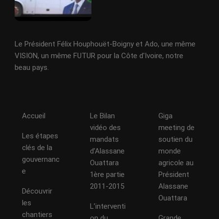
Le Président Félix Houphouët-Boigny et Ado, une même
VISION, un même FUTUR pour la Côte d'Ivoire, notre
beau pays.
Accueil
Le Bilan
Giga
vidéo des
meeting de
Les étapes
mandats
soutien du
clés de la
d’Alassane
monde
gouvernanc
Ouattara
agricole au
e
1ère partie
Président
2011-2015
Alassane
Découvrir
Ouattara
les
L’interventi
chantiers
on du
Grande