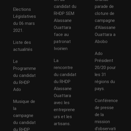
candidat du
parade de
Elections
RHDP SEM
cloture de
Législatives
Alassane
campagne
du 06 mars
Ouattara
d’Alassane
2021.
face au
Ouattara a
patronat
Abobo
Liste des
Ivoirien
actualités
Ado
La
Président
Le
rencontre
20/20 pour
Programme
du candidat
les 31
du candidat
du RHDP
régions du
du RHDP
Alassane
pays.
Ado
Ouattara
Conférence
Musique de
avec les
de presse
la
entreprene
de la
campagne
urs et les
mission
du candidat
artisans.
d’observati
du RHDP