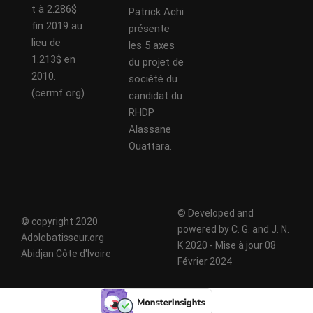
t à 2.286$
Patrick Achi
fin 2019 au
présente
lieu de
les 5 axes
1.213$ en
du projet de
2010.
société du
(cermf.org)
candidat du
RHDP
Alassane
Ouattara.
© Developed and
© copyright 2020
powered by C. G. and J. N.
Adolebatisseur.org
K 2020 - Mise à jour 08
Abidjan Côte d'Ivoire
Février 2024