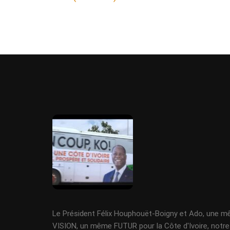
Le Président Félix Houphouët-Boigny et Ado, une 
VISION, un même FUTUR pour la Côte d'Ivoire, notre