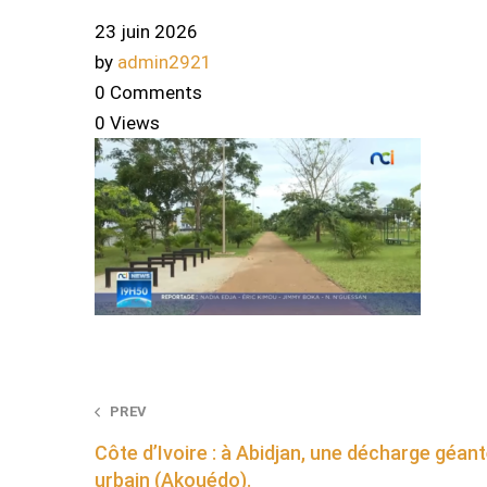
23 juin 2026
by
admin2921
0 Comments
0 Views
Post
PREV
Côte d’Ivoire : à Abidjan, une décharge géan
navigation
urbain (Akouédo).