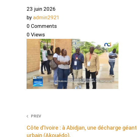
23 juin 2026
by
admin2921
0 Comments
0 Views
Post
PREV
Côte d’Ivoire : à Abidjan, une décharge géan
navigation
urbain (Akouédo).