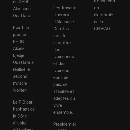
d’observati
du RHDP
Les travaux
on
Alassane
d’hercule
électorale
Ouattara
d’Alassane
de la
Point de
Ouattara
CEDEAO
presse
pour le
RHDP,
bien-être
Alcide
des
Djédjé :
Ivoiriennes
Ouattara a
et des
réalisé le
Ivoiriens
second
épris de
miracle
paix, de
Ivoirien
stabilité et
adeptes du
Le PIB par
vivre
habitant de
ensemble.
la Côte
d’Ivoire
Présidentiel