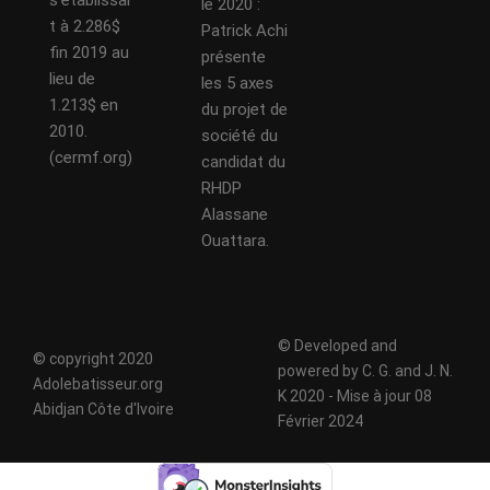
s’établissai
le 2020 :
t à 2.286$
Patrick Achi
fin 2019 au
présente
lieu de
les 5 axes
1.213$ en
du projet de
2010.
société du
(cermf.org)
candidat du
RHDP
Alassane
Ouattara.
© Developed and
© copyright 2020
powered by C. G. and J. N.
Adolebatisseur.org
K 2020 - Mise à jour 08
Abidjan Côte d'Ivoire
Février 2024