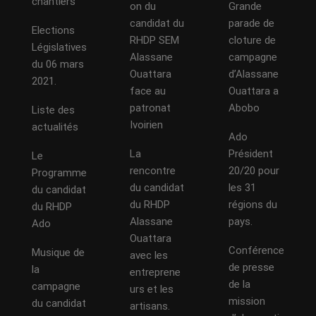
chantiers
on du
Grande
candidat du
parade de
Elections
RHDP SEM
cloture de
Législatives
Alassane
campagne
du 06 mars
Ouattara
d’Alassane
2021.
face au
Ouattara a
patronat
Abobo
Liste des
Ivoirien
actualités
Ado
La
Président
Le
rencontre
20/20 pour
Programme
du candidat
les 31
du candidat
du RHDP
régions du
du RHDP
Alassane
pays.
Ado
Ouattara
Conférence
Musique de
avec les
de presse
la
entreprene
de la
campagne
urs et les
mission
du candidat
artisans.