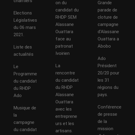
chantiers
on du
Grande
candidat du
parade de
Elections
RHDP SEM
cloture de
Législatives
Alassane
campagne
du 06 mars
Ouattara
d’Alassane
2021.
face au
Ouattara a
patronat
Abobo
Liste des
Ivoirien
actualités
Ado
La
Président
Le
rencontre
20/20 pour
Programme
du candidat
les 31
du candidat
du RHDP
régions du
du RHDP
Alassane
pays.
Ado
Ouattara
Conférence
Musique de
avec les
de presse
la
entreprene
de la
campagne
urs et les
mission
du candidat
artisans.