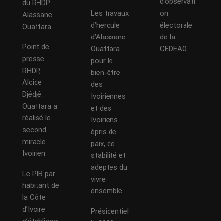
d’observati
du RHDP
Les travaux
on
Alassane
d’hercule
électorale
Ouattara
d’Alassane
de la
Point de
Ouattara
CEDEAO
presse
pour le
RHDP,
bien-être
Alcide
des
Djédjé :
Ivoiriennes
Ouattara a
et des
réalisé le
Ivoiriens
second
épris de
miracle
paix, de
Ivoirien
stabilité et
adeptes du
Le PIB par
vivre
habitant de
ensemble.
la Côte
d’Ivoire
Présidentiel