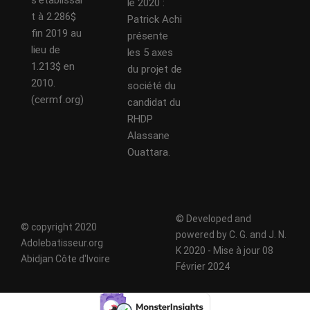
s’établissai
le 2020 :
t à 2.286$
Patrick Achi
fin 2019 au
présente
lieu de
les 5 axes
1.213$ en
du projet de
2010.
société du
(cermf.org)
candidat du
RHDP
Alassane
Ouattara.
© Developed and
© copyright 2020
powered by C. G. and J. N.
Adolebatisseur.org
K 2020 - Mise à jour 08
Abidjan Côte d'Ivoire
Février 2024