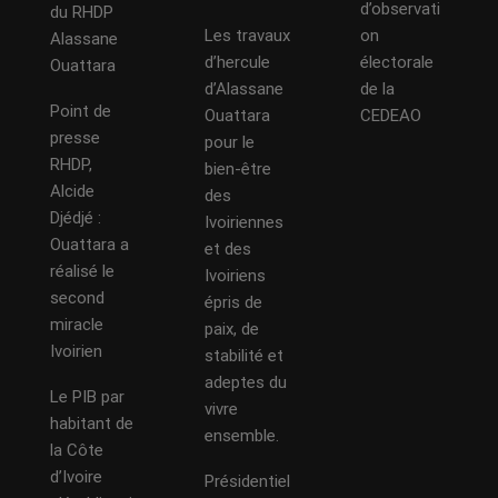
d’observati
du RHDP
Les travaux
on
Alassane
d’hercule
électorale
Ouattara
d’Alassane
de la
Point de
Ouattara
CEDEAO
presse
pour le
RHDP,
bien-être
Alcide
des
Djédjé :
Ivoiriennes
Ouattara a
et des
réalisé le
Ivoiriens
second
épris de
miracle
paix, de
Ivoirien
stabilité et
adeptes du
Le PIB par
vivre
habitant de
ensemble.
la Côte
d’Ivoire
Présidentiel