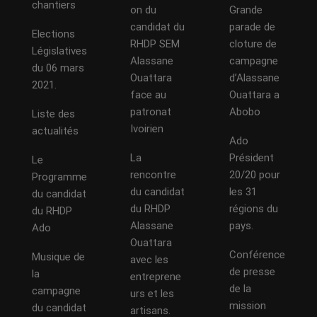
chantiers
on du
Grande
candidat du
parade de
Elections
RHDP SEM
cloture de
Législatives
Alassane
campagne
du 06 mars
Ouattara
d’Alassane
2021.
face au
Ouattara a
patronat
Abobo
Liste des
Ivoirien
actualités
Ado
La
Président
Le
rencontre
20/20 pour
Programme
du candidat
les 31
du candidat
du RHDP
régions du
du RHDP
Alassane
pays.
Ado
Ouattara
Conférence
Musique de
avec les
de presse
la
entreprene
de la
campagne
urs et les
mission
du candidat
artisans.