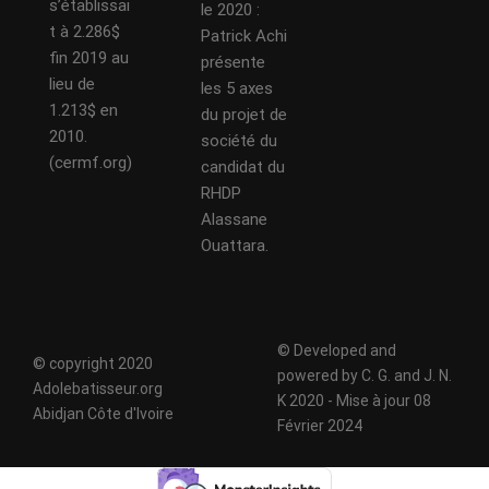
s’établissai
le 2020 :
t à 2.286$
Patrick Achi
fin 2019 au
présente
lieu de
les 5 axes
1.213$ en
du projet de
2010.
société du
(cermf.org)
candidat du
RHDP
Alassane
Ouattara.
© Developed and
© copyright 2020
powered by C. G. and J. N.
Adolebatisseur.org
K 2020 - Mise à jour 08
Abidjan Côte d'Ivoire
Février 2024