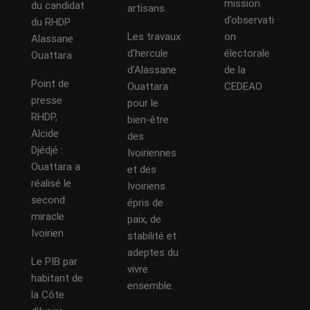
mission
du candidat
artisans.
d’observati
du RHDP
Les travaux
on
Alassane
d’hercule
électorale
Ouattara
d’Alassane
de la
Point de
Ouattara
CEDEAO
presse
pour le
RHDP,
bien-être
Alcide
des
Djédjé :
Ivoiriennes
Ouattara a
et des
réalisé le
Ivoiriens
second
épris de
miracle
paix, de
Ivoirien
stabilité et
adeptes du
Le PIB par
vivre
habitant de
ensemble.
la Côte