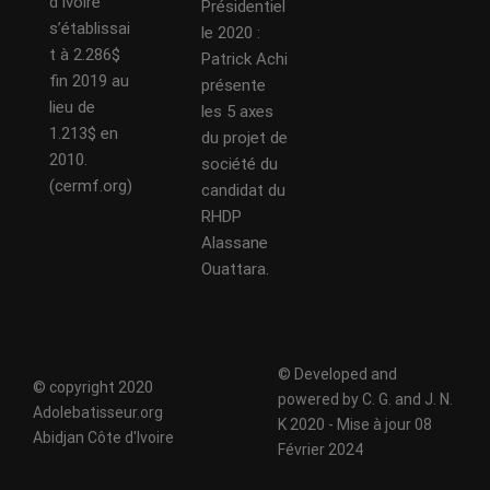
d’Ivoire
Présidentiel
s’établissai
le 2020 :
t à 2.286$
Patrick Achi
fin 2019 au
présente
lieu de
les 5 axes
1.213$ en
du projet de
2010.
société du
(cermf.org)
candidat du
RHDP
Alassane
Ouattara.
© Developed and
© copyright 2020
powered by C. G. and J. N.
Adolebatisseur.org
K 2020 - Mise à jour 08
Abidjan Côte d'Ivoire
Février 2024