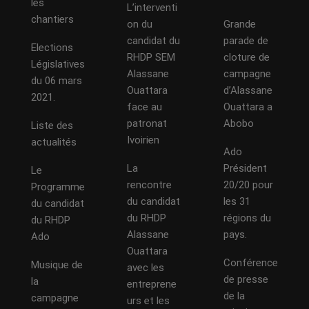
les
L’interventi
chantiers
on du
Grande
candidat du
parade de
Elections
RHDP SEM
cloture de
Législatives
Alassane
campagne
du 06 mars
Ouattara
d’Alassane
2021.
face au
Ouattara a
patronat
Abobo
Liste des
Ivoirien
actualités
Ado
La
Président
Le
rencontre
20/20 pour
Programme
du candidat
les 31
du candidat
du RHDP
régions du
du RHDP
Alassane
pays.
Ado
Ouattara
Conférence
Musique de
avec les
de presse
la
entreprene
de la
campagne
urs et les