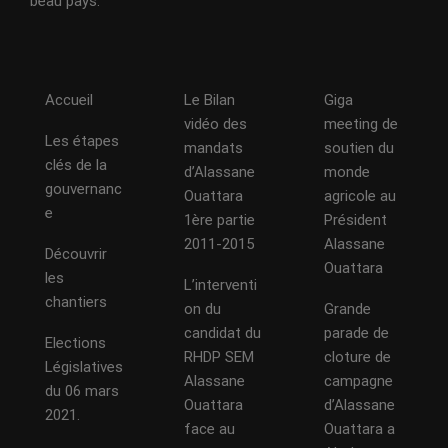
beau pays.
Accueil
Le Bilan
Giga
vidéo des
meeting de
Les étapes
mandats
soutien du
clés de la
d’Alassane
monde
gouvernanc
Ouattara
agricole au
e
1ère partie
Président
2011-2015
Alassane
Découvrir
Ouattara
les
L’interventi
chantiers
on du
Grande
candidat du
parade de
Elections
RHDP SEM
cloture de
Législatives
Alassane
campagne
du 06 mars
Ouattara
d’Alassane
2021.
face au
Ouattara a