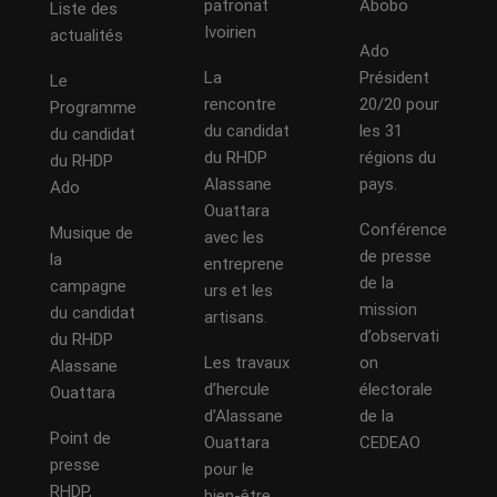
patronat
Abobo
Liste des
Ivoirien
actualités
Ado
La
Président
Le
rencontre
20/20 pour
Programme
du candidat
les 31
du candidat
du RHDP
régions du
du RHDP
Alassane
pays.
Ado
Ouattara
Conférence
Musique de
avec les
de presse
la
entreprene
de la
campagne
urs et les
mission
du candidat
artisans.
d’observati
du RHDP
Les travaux
on
Alassane
d’hercule
électorale
Ouattara
d’Alassane
de la
Point de
Ouattara
CEDEAO
presse
pour le
RHDP,
bien-être