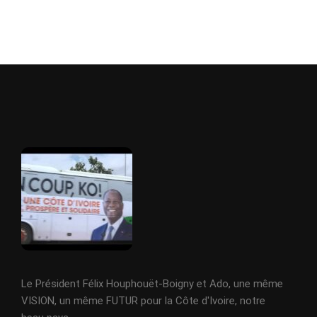
Le Président Félix Houphouët-Boigny et Ado, une même
VISION, un même FUTUR pour la Côte d'Ivoire, notre