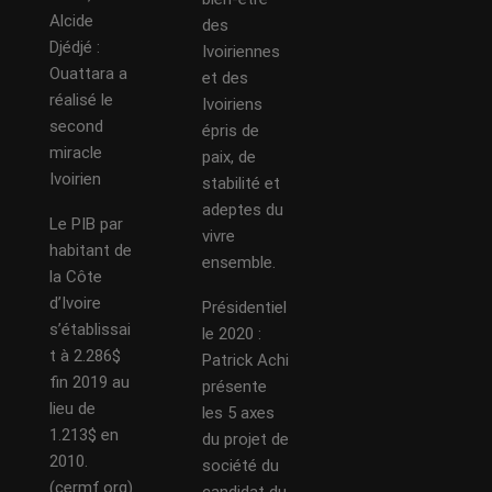
Alcide
des
Djédjé :
Ivoiriennes
Ouattara a
et des
réalisé le
Ivoiriens
second
épris de
miracle
paix, de
Ivoirien
stabilité et
adeptes du
Le PIB par
vivre
habitant de
ensemble.
la Côte
d’Ivoire
Présidentiel
s’établissai
le 2020 :
t à 2.286$
Patrick Achi
fin 2019 au
présente
lieu de
les 5 axes
1.213$ en
du projet de
2010.
société du
(cermf.org)