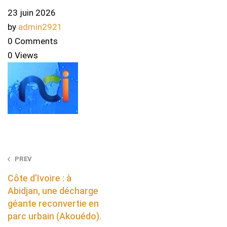
23 juin 2026
by
admin2921
0 Comments
0 Views
Post
PREV
navigation
Côte d’Ivoire : à
Abidjan, une décharge
géante reconvertie en
parc urbain (Akouédo).