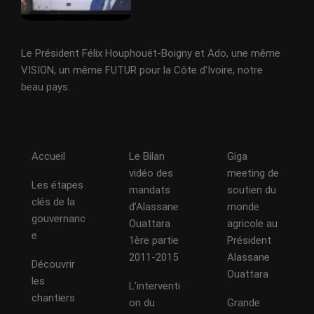
Le Président Félix Houphouët-Boigny et Ado, une même
VISION, un même FUTUR pour la Côte d'Ivoire, notre
beau pays.
Accueil
Le Bilan
Giga
vidéo des
meeting de
Les étapes
mandats
soutien du
clés de la
d’Alassane
monde
gouvernanc
Ouattara
agricole au
e
1ère partie
Président
2011-2015
Alassane
Découvrir
Ouattara
les
L’interventi
chantiers
on du
Grande