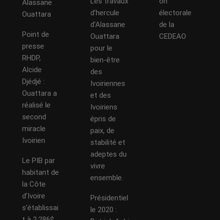
Les travaux
on
Alassane
d’hercule
électorale
Ouattara
d’Alassane
de la
Point de
Ouattara
CEDEAO
presse
pour le
RHDP,
bien-être
Alcide
des
Djédjé :
Ivoiriennes
Ouattara a
et des
réalisé le
Ivoiriens
second
épris de
miracle
paix, de
Ivoirien
stabilité et
adeptes du
Le PIB par
vivre
habitant de
ensemble.
la Côte
d’Ivoire
Présidentiel
s’établissai
le 2020 :
t à 2.286$