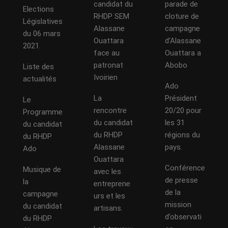
candidat du
parade de
Elections
RHDP SEM
cloture de
Législatives
Alassane
campagne
du 06 mars
Ouattara
d’Alassane
2021.
face au
Ouattara a
patronat
Abobo
Liste des
Ivoirien
actualités
Ado
La
Président
Le
rencontre
20/20 pour
Programme
du candidat
les 31
du candidat
du RHDP
régions du
du RHDP
Alassane
pays.
Ado
Ouattara
Conférence
Musique de
avec les
de presse
la
entreprene
de la
campagne
urs et les
mission
du candidat
artisans.
d’observati
du RHDP