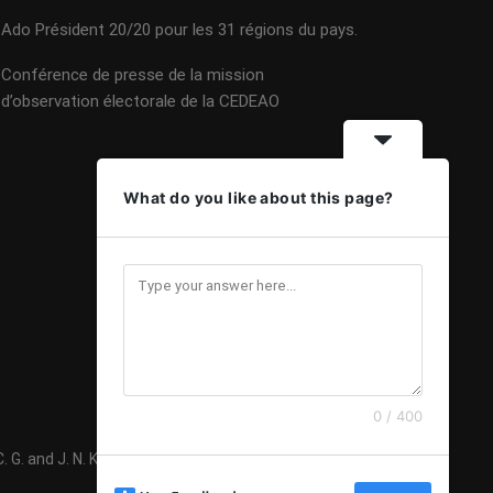
Ado Président 20/20 pour les 31 régions du pays.
Conférence de presse de la mission
d’observation électorale de la CEDEAO
What do you like about this page?
0 / 400
G. and J. N. K 2020 - Mise à jour 08 Février 2024