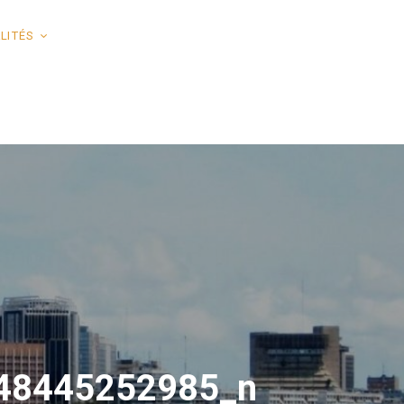
LITÉS
48445252985_n