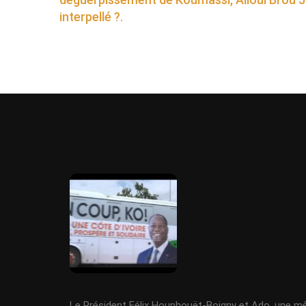
interpellé ?.
Le Président Félix Houphouët-Boigny et Ado, une 