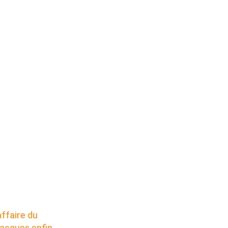
affaire du
acques enfin