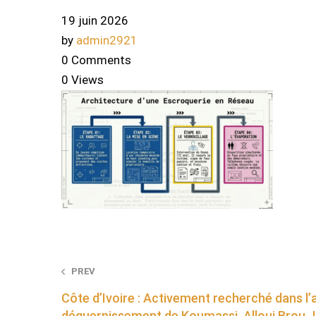
19 juin 2026
by
admin2921
0 Comments
0 Views
Post
PREV
Côte d’Ivoire : Activement recherché dans l’
navigation
déguerpissement de Koumassi, Alloui Brou J