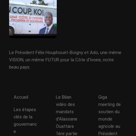
Le Président Félix Houphouët-Boigny et Ado, une même
VISION, un même FUTUR pour la Côte d'Ivoire, notre
beau pays.
Accueil
Le Bilan
Giga
vidéo des
meeting de
Les étapes
mandats
soutien du
clés de la
d’Alassane
monde
gouvernanc
Ouattara
agricole au
e
1ère partie
Président