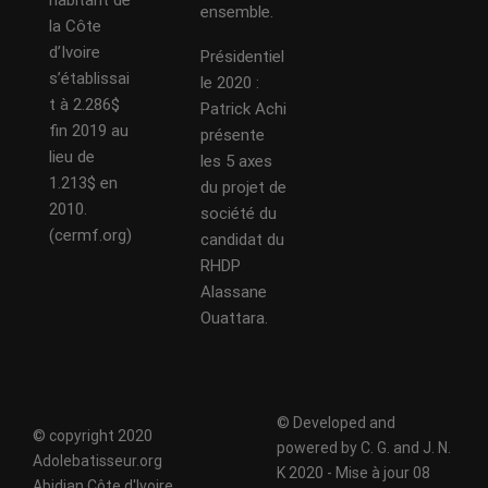
habitant de
ensemble.
la Côte
d’Ivoire
Présidentiel
s’établissai
le 2020 :
t à 2.286$
Patrick Achi
fin 2019 au
présente
lieu de
les 5 axes
1.213$ en
du projet de
2010.
société du
(cermf.org)
candidat du
RHDP
Alassane
Ouattara.
© Developed and
© copyright 2020
powered by C. G. and J. N.
Adolebatisseur.org
K 2020 - Mise à jour 08
Abidjan Côte d'Ivoire