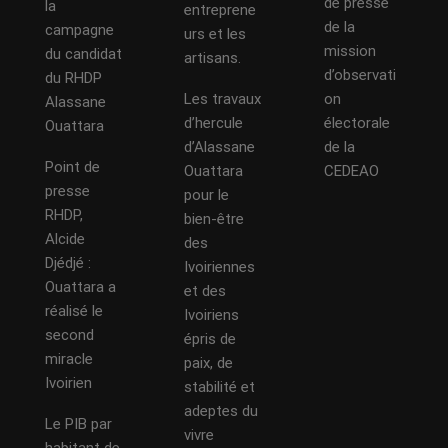
de presse
la
entreprene
de la
campagne
urs et les
mission
du candidat
artisans.
d’observati
du RHDP
Les travaux
on
Alassane
d’hercule
électorale
Ouattara
d’Alassane
de la
Point de
Ouattara
CEDEAO
presse
pour le
RHDP,
bien-être
Alcide
des
Djédjé :
Ivoiriennes
Ouattara a
et des
réalisé le
Ivoiriens
second
épris de
miracle
paix, de
Ivoirien
stabilité et
adeptes du
Le PIB par
vivre