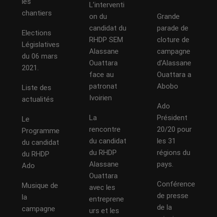
les
L’interventi
chantiers
on du
Grande
candidat du
parade de
Elections
RHDP SEM
cloture de
Législatives
Alassane
campagne
du 06 mars
Ouattara
d’Alassane
2021.
face au
Ouattara a
patronat
Abobo
Liste des
Ivoirien
actualités
Ado
La
Président
Le
rencontre
20/20 pour
Programme
du candidat
les 31
du candidat
du RHDP
régions du
du RHDP
Alassane
pays.
Ado
Ouattara
Conférence
Musique de
avec les
de presse
la
entreprene
de la
campagne
urs et les