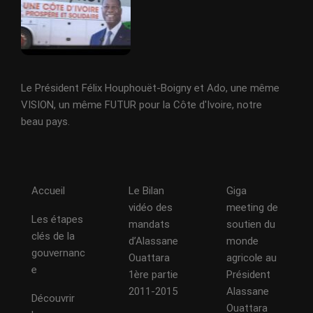
Le Président Félix Houphouët-Boigny et Ado, une même
VISION, un même FUTUR pour la Côte d'Ivoire, notre
beau pays.
Accueil
Le Bilan
Giga
vidéo des
meeting de
Les étapes
mandats
soutien du
clés de la
d’Alassane
monde
gouvernanc
Ouattara
agricole au
e
1ère partie
Président
2011-2015
Alassane
Découvrir
Ouattara