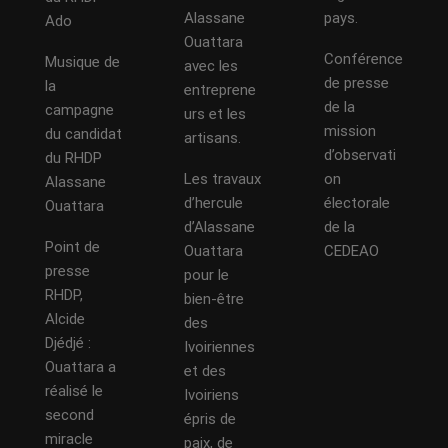
Alassane
pays.
Ado
Ouattara
Conférence
Musique de
avec les
de presse
la
entreprene
de la
campagne
urs et les
mission
du candidat
artisans.
d’observati
du RHDP
Les travaux
on
Alassane
d’hercule
électorale
Ouattara
d’Alassane
de la
Point de
Ouattara
CEDEAO
presse
pour le
RHDP,
bien-être
Alcide
des
Djédjé :
Ivoiriennes
Ouattara a
et des
réalisé le
Ivoiriens
second
épris de
miracle
paix, de