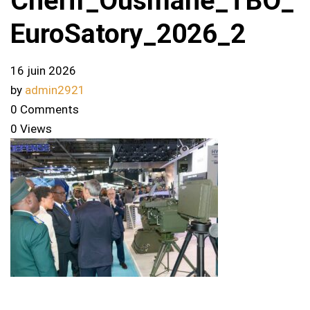
Cherif_Ousmane_TBO_
EuroSatory_2026_2
16 juin 2026
by
admin2921
0 Comments
0 Views