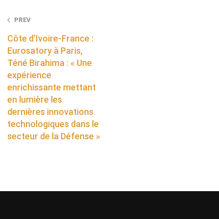
Post
PREV
navigation
Côte d’Ivoire-France :
Eurosatory à Paris,
Téné Birahima : « Une
expérience
enrichissante mettant
en lumière les
dernières innovations
technologiques dans le
secteur de la Défense »