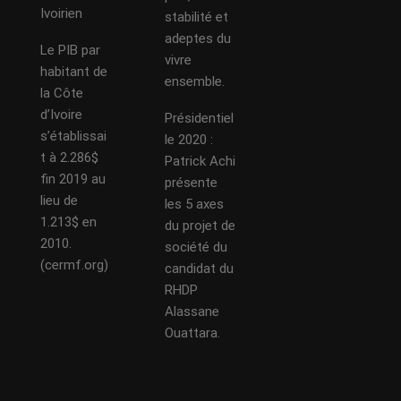
Ivoirien
stabilité et
adeptes du
Le PIB par
vivre
habitant de
ensemble.
la Côte
d’Ivoire
Présidentiel
s’établissai
le 2020 :
t à 2.286$
Patrick Achi
fin 2019 au
présente
lieu de
les 5 axes
1.213$ en
du projet de
2010.
société du
(cermf.org)
candidat du
RHDP
Alassane
Ouattara.