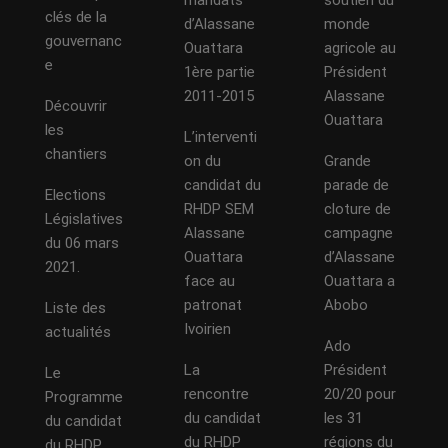
mandats
soutien du
clés de la
d’Alassane
monde
gouvernanc
Ouattara
agricole au
e
1ère partie
Président
2011-2015
Alassane
Découvrir
Ouattara
les
L’interventi
chantiers
on du
Grande
candidat du
parade de
Elections
RHDP SEM
cloture de
Législatives
Alassane
campagne
du 06 mars
Ouattara
d’Alassane
2021.
face au
Ouattara a
patronat
Abobo
Liste des
Ivoirien
actualités
Ado
La
Président
Le
rencontre
20/20 pour
Programme
du candidat
les 31
du candidat
du RHDP
régions du
du RHDP