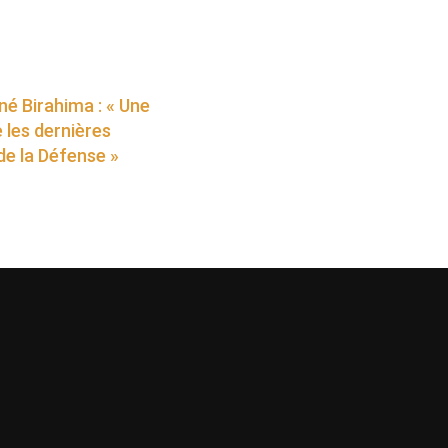
né Birahima : « Une
 les dernières
de la Défense »