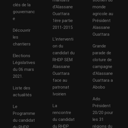
mandats
soutien du
clés de la
d’Alassane
monde
gouvernanc
Ouattara
agricole au
e
1ère partie
Président
2011-2015
Alassane
Découvrir
Ouattara
les
L’interventi
chantiers
on du
Grande
candidat du
parade de
Elections
RHDP SEM
cloture de
Législatives
Alassane
campagne
du 06 mars
Ouattara
d’Alassane
2021.
face au
Ouattara a
patronat
Abobo
Liste des
Ivoirien
actualités
Ado
La
Président
Le
rencontre
20/20 pour
Programme
du candidat
les 31
du candidat
du RHDP
régions du
du RHDP