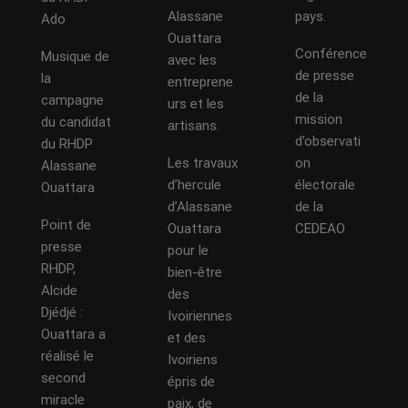
Alassane
pays.
Ado
Ouattara
Conférence
Musique de
avec les
de presse
la
entreprene
de la
campagne
urs et les
mission
du candidat
artisans.
d’observati
du RHDP
Les travaux
on
Alassane
d’hercule
électorale
Ouattara
d’Alassane
de la
Point de
Ouattara
CEDEAO
presse
pour le
RHDP,
bien-être
Alcide
des
Djédjé :
Ivoiriennes
Ouattara a
et des
réalisé le
Ivoiriens
second
épris de
miracle
paix, de