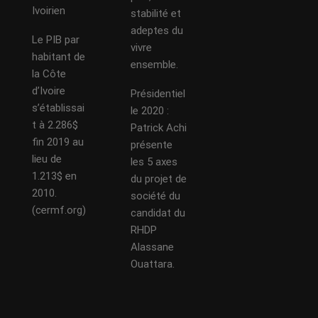
Ivoirien
stabilité et
adeptes du
Le PIB par
vivre
habitant de
ensemble.
la Côte
d’Ivoire
Présidentiel
s’établissai
le 2020 :
t à 2.286$
Patrick Achi
fin 2019 au
présente
lieu de
les 5 axes
1.213$ en
du projet de
2010.
société du
(cermf.org)
candidat du
RHDP
Alassane
Ouattara.