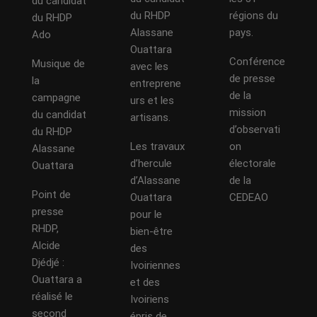
du candidat
du RHDP
régions du
du RHDP
Alassane
pays.
Ado
Ouattara
Conférence
Musique de
avec les
de presse
la
entreprene
de la
campagne
urs et les
mission
du candidat
artisans.
d’observati
du RHDP
Les travaux
on
Alassane
d’hercule
électorale
Ouattara
d’Alassane
de la
Point de
Ouattara
CEDEAO
presse
pour le
RHDP,
bien-être
Alcide
des
Djédjé :
Ivoiriennes
Ouattara a
et des
réalisé le
Ivoiriens
second
épris de