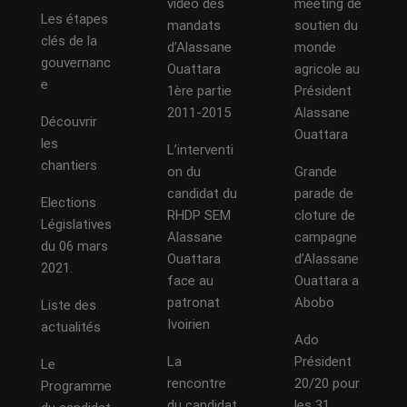
vidéo des
meeting de
Les étapes
mandats
soutien du
clés de la
d’Alassane
monde
gouvernanc
Ouattara
agricole au
e
1ère partie
Président
2011-2015
Alassane
Découvrir
Ouattara
les
L’interventi
chantiers
on du
Grande
candidat du
parade de
Elections
RHDP SEM
cloture de
Législatives
Alassane
campagne
du 06 mars
Ouattara
d’Alassane
2021.
face au
Ouattara a
patronat
Abobo
Liste des
Ivoirien
actualités
Ado
La
Président
Le
rencontre
20/20 pour
Programme
du candidat
les 31