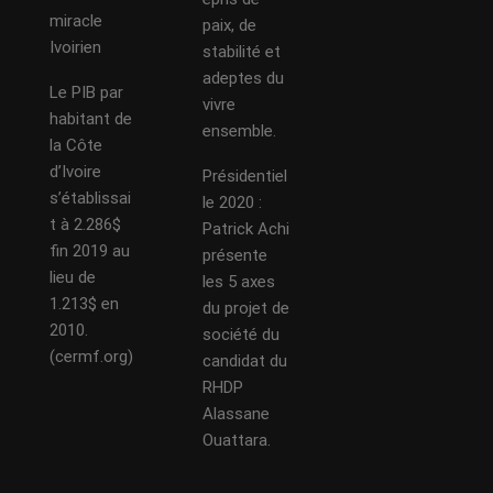
miracle
paix, de
Ivoirien
stabilité et
adeptes du
Le PIB par
vivre
habitant de
ensemble.
la Côte
d’Ivoire
Présidentiel
s’établissai
le 2020 :
t à 2.286$
Patrick Achi
fin 2019 au
présente
lieu de
les 5 axes
1.213$ en
du projet de
2010.
société du
(cermf.org)
candidat du
RHDP
Alassane
Ouattara.