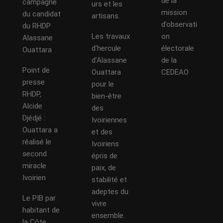
de la
campagne
urs et les
mission
du candidat
artisans.
d’observati
du RHDP
Les travaux
on
Alassane
d’hercule
électorale
Ouattara
d’Alassane
de la
Point de
Ouattara
CEDEAO
presse
pour le
RHDP,
bien-être
Alcide
des
Djédjé :
Ivoiriennes
Ouattara a
et des
réalisé le
Ivoiriens
second
épris de
miracle
paix, de
Ivoirien
stabilité et
adeptes du
Le PIB par
vivre
habitant de
ensemble.
la Côte