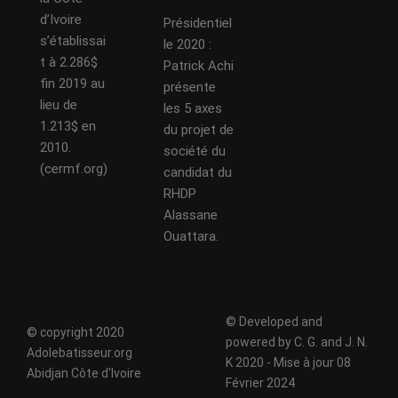
d’Ivoire
Présidentiel
s’établissai
le 2020 :
t à 2.286$
Patrick Achi
fin 2019 au
présente
lieu de
les 5 axes
1.213$ en
du projet de
2010.
société du
(cermf.org)
candidat du
RHDP
Alassane
Ouattara.
© Developed and
© copyright 2020
powered by C. G. and J. N.
Adolebatisseur.org
K 2020 - Mise à jour 08
Abidjan Côte d'Ivoire
Février 2024