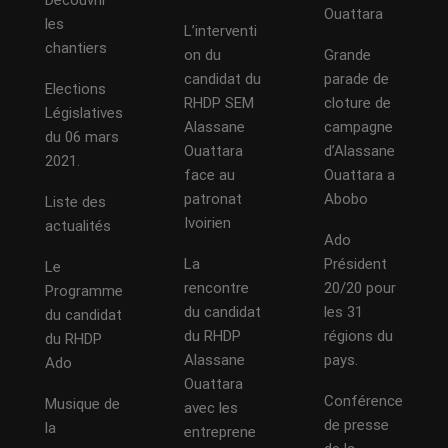
Découvrir
Ouattara
les
L’interventi
chantiers
on du
Grande
candidat du
parade de
Elections
RHDP SEM
cloture de
Législatives
Alassane
campagne
du 06 mars
Ouattara
d’Alassane
2021.
face au
Ouattara a
patronat
Abobo
Liste des
Ivoirien
actualités
Ado
La
Président
Le
rencontre
20/20 pour
Programme
du candidat
les 31
du candidat
du RHDP
régions du
du RHDP
Alassane
pays.
Ado
Ouattara
Conférence
Musique de
avec les
de presse
la
entreprene