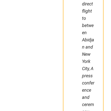
direct
flight
to
betwe
en
Abidja
n and
New
York
City, A
press
confer
ence
and
cerem