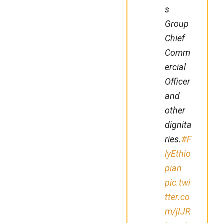
s
Group
Chief
Comm
ercial
Officer
and
other
dignita
ries.
#F
lyEthio
pian
pic.twi
tter.co
m/jIJR