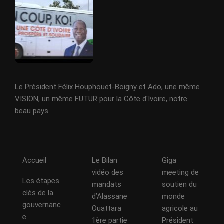
Le Président Félix Houphouët-Boigny et Ado, une même
VISION, un même FUTUR pour la Côte d'Ivoire, notre
beau pays.
Accueil
Le Bilan
Giga
vidéo des
meeting de
Les étapes
mandats
soutien du
clés de la
d’Alassane
monde
gouvernanc
Ouattara
agricole au
e
1ère partie
Président