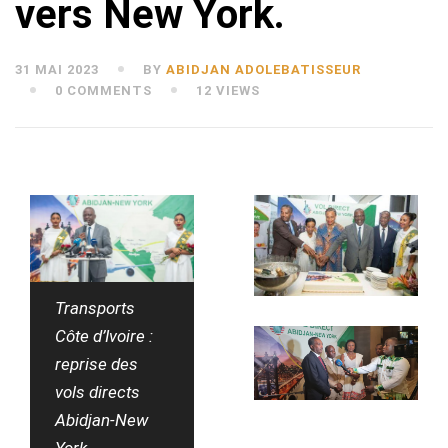
vers New York.
31 MAI 2023
BY
ABIDJAN ADOLEBATISSEUR
0 COMMENTS
12 VIEWS
Transports
Côte d’Ivoire :
reprise des
vols directs
Abidjan-New
York