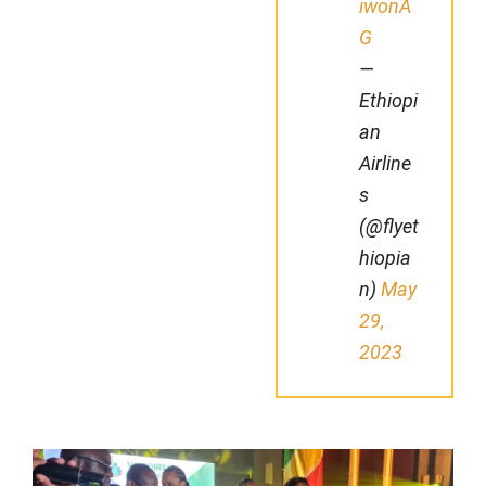
iwonA
G
—
Ethiopi
an
Airline
s
(@flyet
hiopia
n)
May
29,
2023