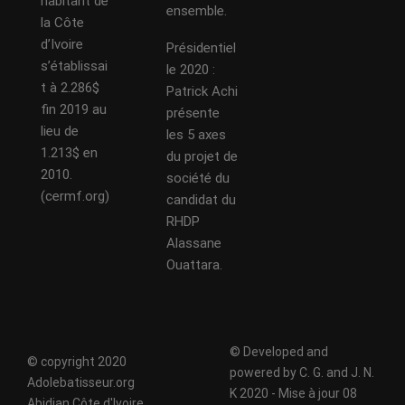
habitant de
ensemble.
la Côte
d’Ivoire
Présidentiel
s’établissai
le 2020 :
t à 2.286$
Patrick Achi
fin 2019 au
présente
lieu de
les 5 axes
1.213$ en
du projet de
2010.
société du
(cermf.org)
candidat du
RHDP
Alassane
Ouattara.
© Developed and
© copyright 2020
powered by C. G. and J. N.
Adolebatisseur.org
K 2020 - Mise à jour 08
Abidjan Côte d'Ivoire