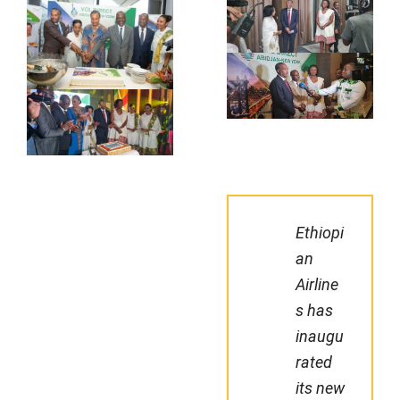
Ethiopi
an
Airline
s has
inaugu
rated
its new