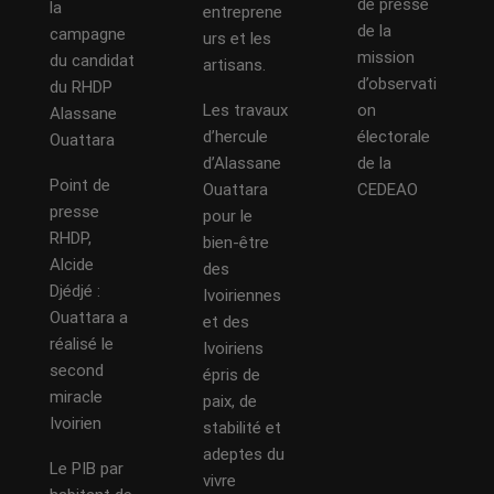
de presse
la
entreprene
de la
campagne
urs et les
mission
du candidat
artisans.
d’observati
du RHDP
Les travaux
on
Alassane
d’hercule
électorale
Ouattara
d’Alassane
de la
Point de
Ouattara
CEDEAO
presse
pour le
RHDP,
bien-être
Alcide
des
Djédjé :
Ivoiriennes
Ouattara a
et des
réalisé le
Ivoiriens
second
épris de
miracle
paix, de
Ivoirien
stabilité et
adeptes du
Le PIB par
vivre