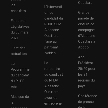
Ouattara
les
L’interventi
chantiers
on du
Grande
candidat du
parade de
Elections
RHDP SEM
cloture de
Législatives
Alassane
campagne
du 06 mars
Ouattara
d’Alassane
2021.
face au
Ouattara a
patronat
Abobo
Liste des
Ivoirien
actualités
Ado
La
Président
Le
rencontre
20/20 pour
Programme
du candidat
les 31
du candidat
du RHDP
régions du
du RHDP
Alassane
pays.
Ado
Ouattara
Conférence
Musique de
avec les
de presse
la
entreprene
de la