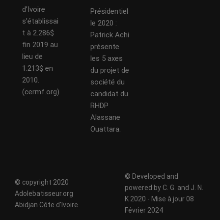
d’Ivoire
Présidentiel
s’établissai
le 2020 :
t à 2.286$
Patrick Achi
fin 2019 au
présente
lieu de
les 5 axes
1.213$ en
du projet de
2010.
société du
(cermf.org)
candidat du
RHDP
Alassane
Ouattara.
© Developed and
© copyright 2020
powered by C. G. and J. N.
Adolebatisseur.org
K 2020 - Mise à jour 08
Abidjan Côte d'Ivoire
Février 2024