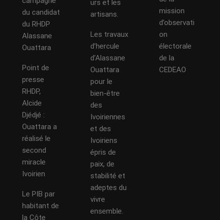
campagne
urs et les
mission
du candidat
artisans.
d’observati
du RHDP
Les travaux
on
Alassane
d’hercule
électorale
Ouattara
d’Alassane
de la
Point de
Ouattara
CEDEAO
presse
pour le
RHDP,
bien-être
Alcide
des
Djédjé :
Ivoiriennes
Ouattara a
et des
réalisé le
Ivoiriens
second
épris de
miracle
paix, de
Ivoirien
stabilité et
adeptes du
Le PIB par
vivre
habitant de
ensemble.
la Côte