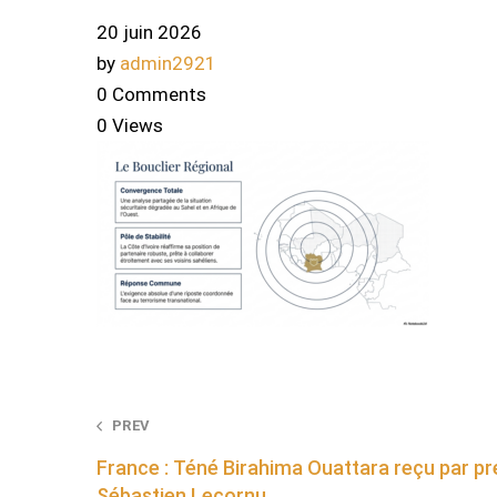
20 juin 2026
by
admin2921
0 Comments
0 Views
Post
PREV
France : Téné Birahima Ouattara reçu par pr
navigation
Sébastien Lecornu