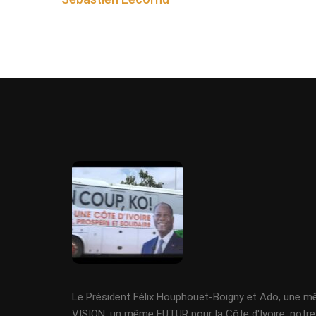
Le Président Félix Houphouët-Boigny et Ado, une 
VISION, un même FUTUR pour la Côte d'Ivoire, notre