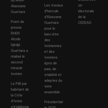
du RHDP
Les travaux
on
Alassane
d’hercule
électorale
Ouattara
d’Alassane
de la
Point de
Ouattara
CEDEAO
presse
pour le
RHDP,
bien-être
Alcide
des
Djédjé :
Ivoiriennes
Ouattara a
et des
réalisé le
Ivoiriens
second
épris de
miracle
paix, de
Ivoirien
stabilité et
adeptes du
Le PIB par
vivre
habitant de
ensemble.
la Côte
d’Ivoire
Présidentiel
s’établissai
le 2020 :