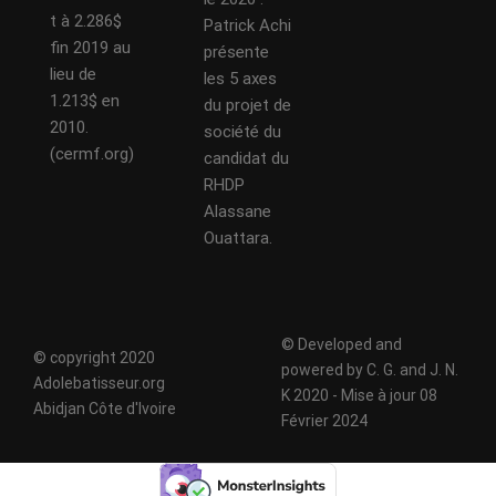
t à 2.286$
Patrick Achi
fin 2019 au
présente
lieu de
les 5 axes
1.213$ en
du projet de
2010.
société du
(cermf.org)
candidat du
RHDP
Alassane
Ouattara.
© Developed and
© copyright 2020
powered by C. G. and J. N.
Adolebatisseur.org
K 2020 - Mise à jour 08
Abidjan Côte d'Ivoire
Février 2024