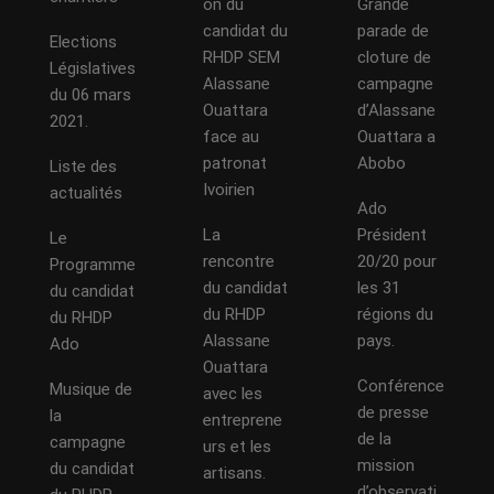
on du
Grande
candidat du
parade de
Elections
RHDP SEM
cloture de
Législatives
Alassane
campagne
du 06 mars
Ouattara
d’Alassane
2021.
face au
Ouattara a
patronat
Abobo
Liste des
Ivoirien
actualités
Ado
La
Président
Le
rencontre
20/20 pour
Programme
du candidat
les 31
du candidat
du RHDP
régions du
du RHDP
Alassane
pays.
Ado
Ouattara
Conférence
Musique de
avec les
de presse
la
entreprene
de la
campagne
urs et les
mission
du candidat
artisans.
d’observati