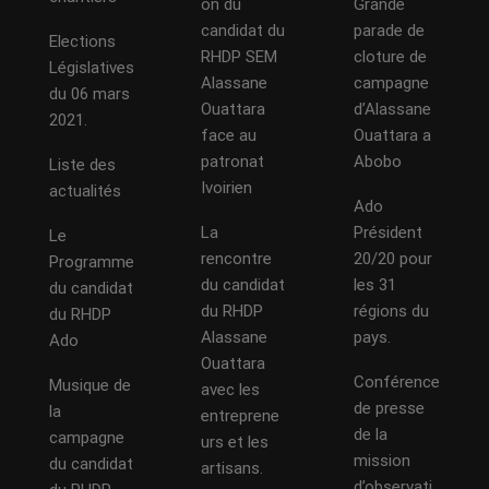
on du
Grande
candidat du
parade de
Elections
RHDP SEM
cloture de
Législatives
Alassane
campagne
du 06 mars
Ouattara
d’Alassane
2021.
face au
Ouattara a
patronat
Abobo
Liste des
Ivoirien
actualités
Ado
La
Président
Le
rencontre
20/20 pour
Programme
du candidat
les 31
du candidat
du RHDP
régions du
du RHDP
Alassane
pays.
Ado
Ouattara
Conférence
Musique de
avec les
de presse
la
entreprene
de la
campagne
urs et les
mission
du candidat
artisans.
d’observati