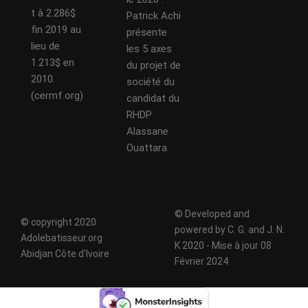
t à 2.286$
Patrick Achi
fin 2019 au
présente
lieu de
les 5 axes
1.213$ en
du projet de
2010.
société du
(cermf.org)
candidat du
RHDP
Alassane
Ouattara.
© Developed and
© copyright 2020
powered by C. G. and J. N.
Adolebatisseur.org
K 2020 - Mise à jour 08
Abidjan Côte d'Ivoire
Février 2024