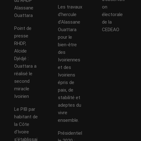
du RHDP
Les travaux
on
Alassane
d’hercule
électorale
Ouattara
d’Alassane
de la
Point de
Ouattara
CEDEAO
presse
pour le
RHDP,
bien-être
Alcide
des
Djédjé :
Ivoiriennes
Ouattara a
et des
réalisé le
Ivoiriens
second
épris de
miracle
paix, de
Ivoirien
stabilité et
adeptes du
Le PIB par
vivre
habitant de
ensemble.
la Côte
d’Ivoire
Présidentiel
s’établissai
le 2020 :