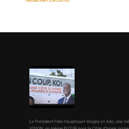
Le Président Félix Houphouët-Boigny et Ado, une 
VISION, un même FUTUR pour la Côte d'Ivoire, notre