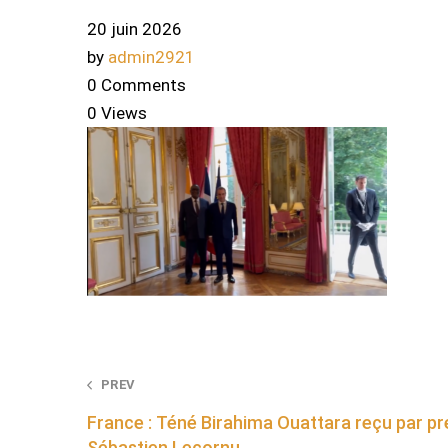
20 juin 2026
by
admin2921
0 Comments
0 Views
Post
PREV
France : Téné Birahima Ouattara reçu par pr
navigation
Sébastien Lecornu