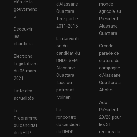
clés de la
d’Alassane
monde
gouvernanc
Ouattara
agricole au
e
1ère partie
Président
2011-2015
Alassane
Découvrir
Ouattara
les
L’interventi
chantiers
on du
Grande
candidat du
parade de
Elections
RHDP SEM
cloture de
Législatives
Alassane
campagne
du 06 mars
Ouattara
d’Alassane
2021.
face au
Ouattara a
patronat
Abobo
Liste des
Ivoirien
actualités
Ado
La
Président
Le
rencontre
20/20 pour
Programme
du candidat
les 31
du candidat
du RHDP
régions du
du RHDP