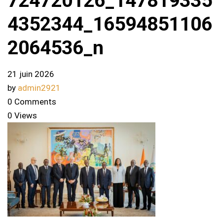
724720126_147819335
4352344_16594851106
2064536_n
21 juin 2026
by
admin2921
0 Comments
0 Views