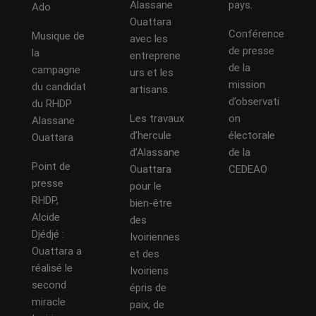
Alassane
pays.
Ado
Ouattara
Conférence
Musique de
avec les
de presse
la
entreprene
de la
campagne
urs et les
mission
du candidat
artisans.
d’observati
du RHDP
Les travaux
on
Alassane
d’hercule
électorale
Ouattara
d’Alassane
de la
Point de
Ouattara
CEDEAO
presse
pour le
RHDP,
bien-être
Alcide
des
Djédjé :
Ivoiriennes
Ouattara a
et des
réalisé le
Ivoiriens
second
épris de
miracle
paix, de