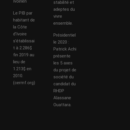
Ivoirien
stabilité et
adeptes du
Le PIB par
vivre
habitant de
ensemble.
la Côte
d’Ivoire
Présidentiel
s’établissai
le 2020 :
t à 2.286$
Patrick Achi
fin 2019 au
présente
lieu de
les 5 axes
1.213$ en
du projet de
2010.
société du
(cermf.org)
candidat du
RHDP
Alassane
Ouattara.