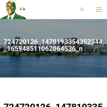
724720126_1478193354352344
_165948511062064536_n