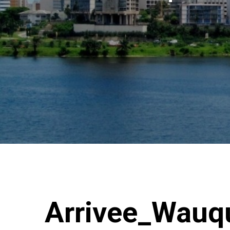
Arrivee_Wauq