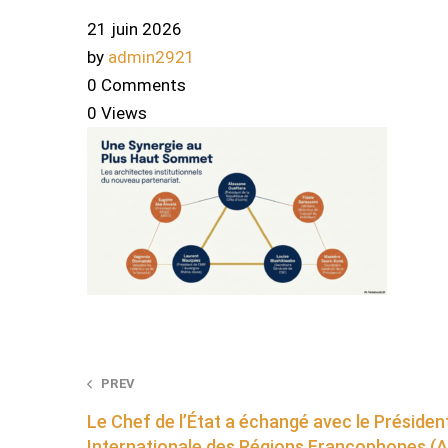
21 juin 2026
by
admin2921
0 Comments
0 Views
Post
PREV
Le Chef de l’État a échangé avec le Président
navigation
Internationale des Régions Francophones (A