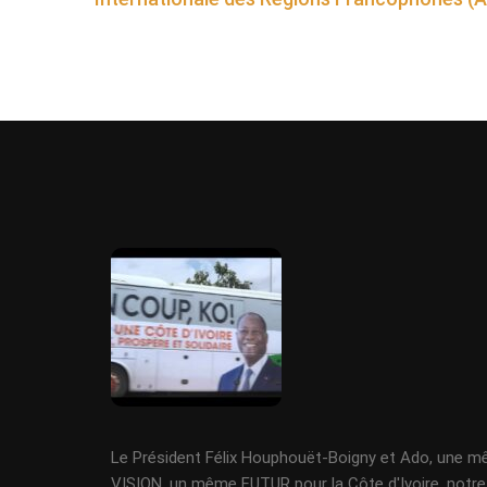
Le Président Félix Houphouët-Boigny et Ado, une 
VISION, un même FUTUR pour la Côte d'Ivoire, notre