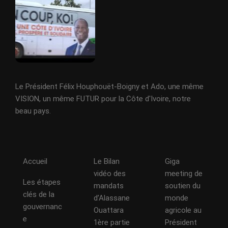
Le Président Félix Houphouët-Boigny et Ado, une même
VISION, un même FUTUR pour la Côte d'Ivoire, notre
beau pays.
Accueil
Le Bilan
Giga
vidéo des
meeting de
Les étapes
mandats
soutien du
clés de la
d’Alassane
monde
gouvernanc
Ouattara
agricole au
e
1ère partie
Président