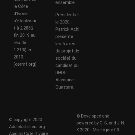
ensemble.
la Côte
d’Ivoire
Présidentiel
s’établissai
le 2020 :
t à 2.286$
Patrick Achi
fin 2019 au
présente
lieu de
les 5 axes
1.213$ en
du projet de
2010.
société du
(cermf.org)
candidat du
RHDP
Alassane
Ouattara.
© Developed and
© copyright 2020
powered by C. G. and J. N.
Adolebatisseur.org
K 2020 - Mise à jour 08
Abidjan Côte d'Ivoire