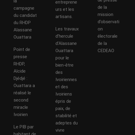
de presse
la
entreprene
de la
campagne
urs et les
mission
du candidat
artisans.
d’observati
du RHDP
Les travaux
on
Alassane
d’hercule
électorale
Ouattara
d’Alassane
de la
Point de
Ouattara
CEDEAO
presse
pour le
RHDP,
bien-être
Alcide
des
Djédjé :
Ivoiriennes
Ouattara a
et des
réalisé le
Ivoiriens
second
épris de
miracle
paix, de
Ivoirien
stabilité et
adeptes du
Le PIB par
vivre
habitant de