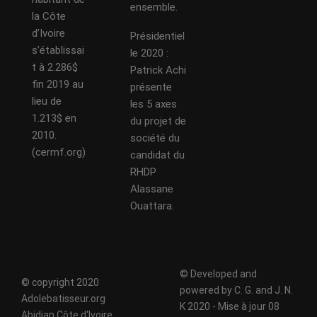
ensemble.
la Côte
d’Ivoire
Présidentiel
s’établissai
le 2020 :
t à 2.286$
Patrick Achi
fin 2019 au
présente
lieu de
les 5 axes
1.213$ en
du projet de
2010.
société du
(cermf.org)
candidat du
RHDP
Alassane
Ouattara.
© Developed and
© copyright 2020
powered by C. G. and J. N.
Adolebatisseur.org
K 2020 - Mise à jour 08
Abidjan Côte d'Ivoire