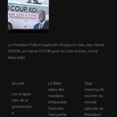
Le Président Félix Houphouët-Boigny et Ado, une même
VISION, un même FUTUR pour la Côte d'Ivoire, notre
beau pays.
Accueil
Le Bilan
Giga
vidéo des
meeting de
Les étapes
mandats
soutien du
clés de la
d’Alassane
monde
gouvernanc
Ouattara
agricole au
e
1ère partie
Président