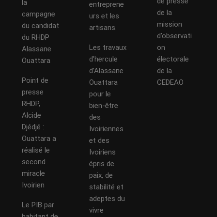
de presse
la
entreprene
de la
campagne
urs et les
mission
du candidat
artisans.
d’observati
du RHDP
Les travaux
on
Alassane
d’hercule
électorale
Ouattara
d’Alassane
de la
Point de
Ouattara
CEDEAO
presse
pour le
RHDP,
bien-être
Alcide
des
Djédjé :
Ivoiriennes
Ouattara a
et des
réalisé le
Ivoiriens
second
épris de
miracle
paix, de
Ivoirien
stabilité et
adeptes du
Le PIB par
vivre
habitant de