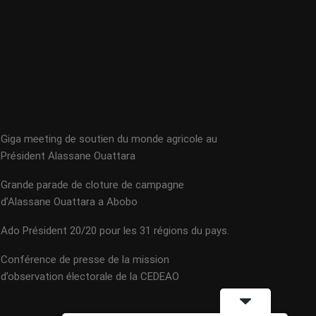
Giga meeting de soutien du monde agricole au
Président Alassane Ouattara
Grande parade de cloture de campagne
d’Alassane Ouattara a Abobo
Ado Président 20/20 pour les 31 régions du pays.
Conférence de presse de la mission
d’observation électorale de la CEDEAO