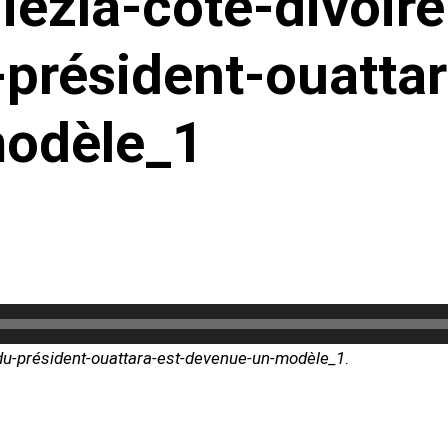
iezla-côte-divoir
-président-ouattar
odèle_1
-du-président-ouattara-est-devenue-un-modèle_1
.