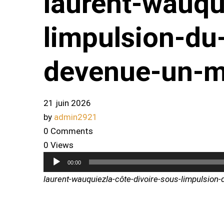
laurent-wauqu
limpulsion-du
devenue-un-m
21 juin 2026
by
admin2921
0 Comments
0 Views
Lecteur
00:00
audio
laurent-wauquiezla-côte-divoire-sous-limpulsion