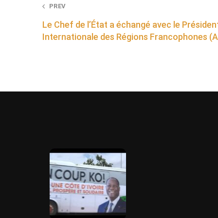
Post
PREV
Le Chef de l’État a échangé avec le Président
navigation
Internationale des Régions Francophones (A