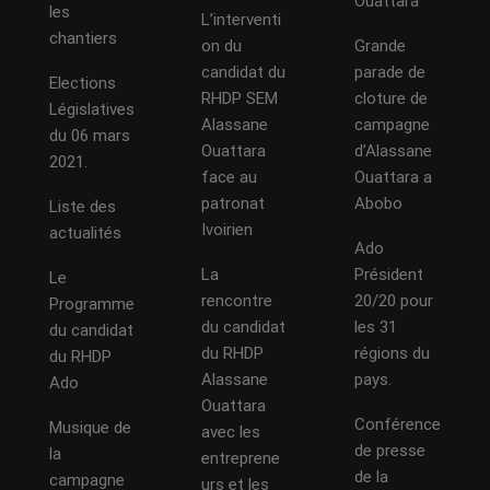
Ouattara
les
L’interventi
chantiers
on du
Grande
candidat du
parade de
Elections
RHDP SEM
cloture de
Législatives
Alassane
campagne
du 06 mars
Ouattara
d’Alassane
2021.
face au
Ouattara a
patronat
Abobo
Liste des
Ivoirien
actualités
Ado
La
Président
Le
rencontre
20/20 pour
Programme
du candidat
les 31
du candidat
du RHDP
régions du
du RHDP
Alassane
pays.
Ado
Ouattara
Conférence
Musique de
avec les
de presse
la
entreprene
de la
campagne
urs et les