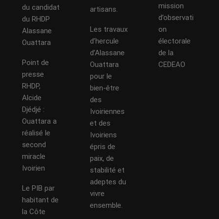
mission
du candidat
artisans.
d’observati
du RHDP
Les travaux
on
Alassane
d’hercule
électorale
Ouattara
d’Alassane
de la
Point de
Ouattara
CEDEAO
presse
pour le
RHDP,
bien-être
Alcide
des
Djédjé :
Ivoiriennes
Ouattara a
et des
réalisé le
Ivoiriens
second
épris de
miracle
paix, de
Ivoirien
stabilité et
adeptes du
Le PIB par
vivre
habitant de
ensemble.
la Côte