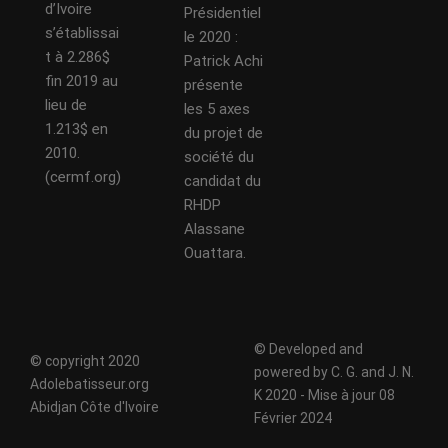
d’Ivoire
Présidentiel
s’établissai
le 2020 :
t à 2.286$
Patrick Achi
fin 2019 au
présente
lieu de
les 5 axes
1.213$ en
du projet de
2010.
société du
(cermf.org)
candidat du
RHDP
Alassane
Ouattara.
© Developed and
© copyright 2020
powered by C. G. and J. N.
Adolebatisseur.org
K 2020 - Mise à jour 08
Abidjan Côte d'Ivoire
Février 2024