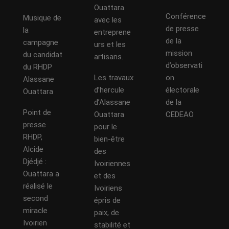
Ouattara
Conférence
Musique de
avec les
de presse
la
entreprene
de la
campagne
urs et les
mission
du candidat
artisans.
d’observati
du RHDP
Les travaux
on
Alassane
d’hercule
électorale
Ouattara
d’Alassane
de la
Point de
Ouattara
CEDEAO
presse
pour le
RHDP,
bien-être
Alcide
des
Djédjé :
Ivoiriennes
Ouattara a
et des
réalisé le
Ivoiriens
second
épris de
miracle
paix, de
Ivoirien
stabilité et