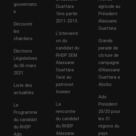
gouvernanc
Ouattara
agricole au
e
1ère partie
Président
2011-2015
Alassane
Découvrir
Ouattara
les
L’interventi
chantiers
on du
Grande
candidat du
parade de
Elections
RHDP SEM
cloture de
Législatives
Alassane
campagne
du 06 mars
Ouattara
d’Alassane
2021.
face au
Ouattara a
patronat
Abobo
Liste des
Ivoirien
actualités
Ado
La
Président
Le
rencontre
20/20 pour
Programme
du candidat
les 31
du candidat
du RHDP
régions du
du RHDP
Alassane
pays.
Ado