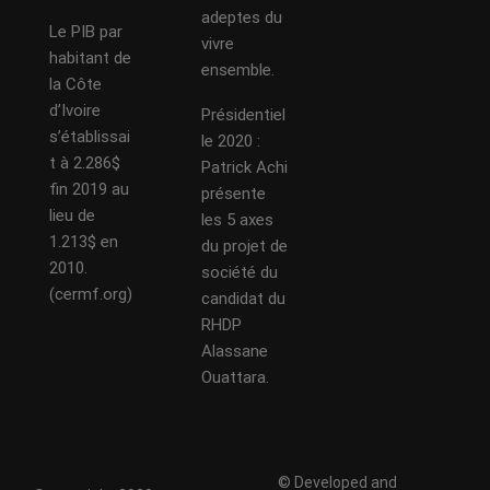
adeptes du
Le PIB par
vivre
habitant de
ensemble.
la Côte
d’Ivoire
Présidentiel
s’établissai
le 2020 :
t à 2.286$
Patrick Achi
fin 2019 au
présente
lieu de
les 5 axes
1.213$ en
du projet de
2010.
société du
(cermf.org)
candidat du
RHDP
Alassane
Ouattara.
© Developed and