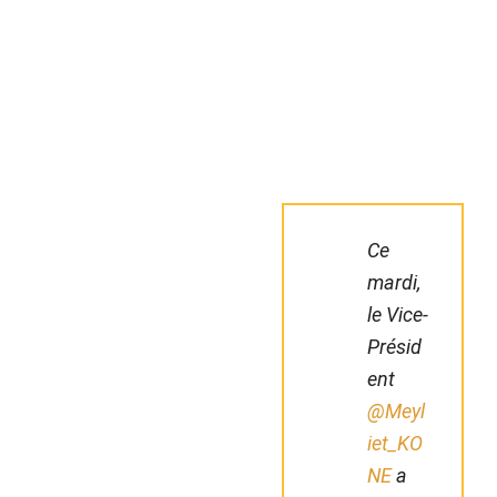
Ce
mardi,
le Vice-
Présid
ent
@Meyl
iet_KO
NE
a