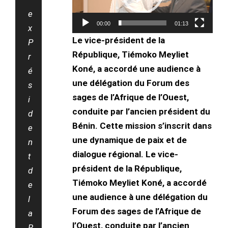
e
00:00
01:13
x
Le vice-président de la
P
République, Tiémoko Meyliet
r
Koné, a accordé une audience à
é
une délégation du Forum des
s
sages de l’Afrique de l’Ouest,
i
conduite par l’ancien président du
d
Bénin. Cette mission s’inscrit dans
e
une dynamique de paix et de
n
dialogue régional. Le vice-
t
président de la République,
d
Tiémoko Meyliet Koné, a accordé
e
une audience à une délégation du
l
Forum des sages de l’Afrique de
a
l’Ouest, conduite par l’ancien
R