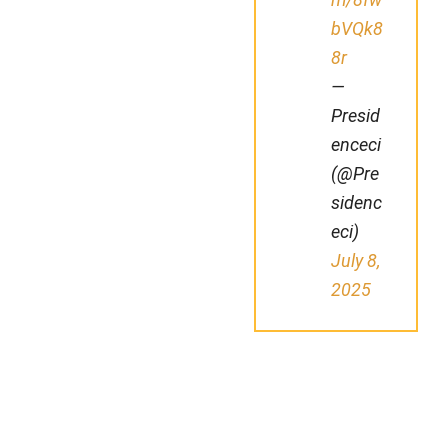
bVQk8
8r
—
Presid
enceci
(@Pre
sidenc
eci)
July 8,
2025