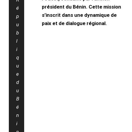
président du Bénin. Cette mission
é
s’inscrit dans une dynamique de
p
paix et de dialogue régional.
u
b
l
i
q
u
e
d
u
B
é
n
i
n