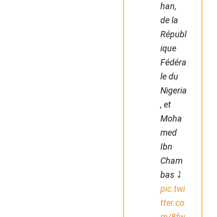
han,
de la
Républ
ique
Fédéra
le du
Nigeria
, et
Moha
med
Ibn
Cham
bas ⤵️
pic.twi
tter.co
m/8fw