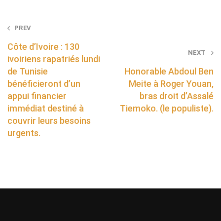
Post
PREV
navigation
Côte d’Ivoire : 130
NEXT
ivoiriens rapatriés lundi
de Tunisie
Honorable Abdoul Ben
bénéficieront d’un
Meite à Roger Youan,
appui financier
bras droit d’Assalé
immédiat destiné à
Tiemoko. (le populiste).
couvrir leurs besoins
urgents.