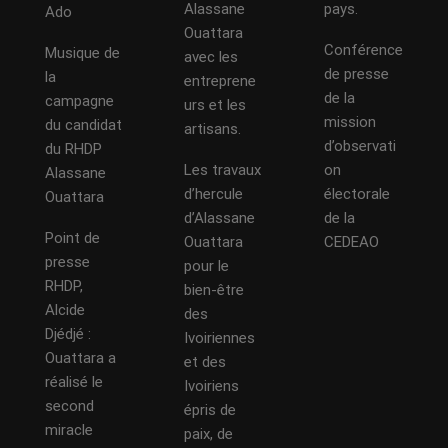
Alassane
pays.
Ado
Ouattara
Conférence
Musique de
avec les
de presse
la
entreprene
de la
campagne
urs et les
mission
du candidat
artisans.
d’observati
du RHDP
Les travaux
on
Alassane
d’hercule
électorale
Ouattara
d’Alassane
de la
Point de
Ouattara
CEDEAO
presse
pour le
RHDP,
bien-être
Alcide
des
Djédjé :
Ivoiriennes
Ouattara a
et des
réalisé le
Ivoiriens
second
épris de
miracle
paix, de