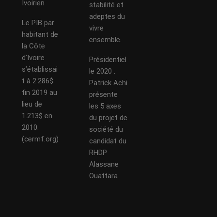
Ivoirien
stabilité et
adeptes du
Le PIB par
vivre
habitant de
ensemble.
la Côte
d’Ivoire
Présidentiel
s’établissai
le 2020 :
t à 2.286$
Patrick Achi
fin 2019 au
présente
lieu de
les 5 axes
1.213$ en
du projet de
2010.
société du
(cermf.org)
candidat du
RHDP
Alassane
Ouattara.