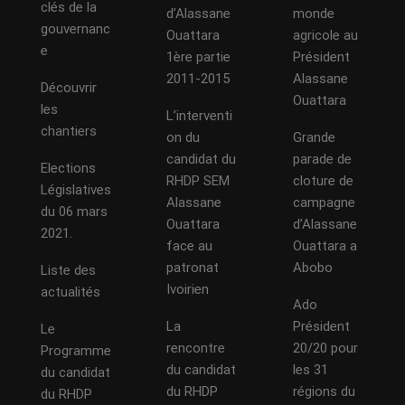
clés de la
d’Alassane
monde
gouvernanc
Ouattara
agricole au
e
1ère partie
Président
2011-2015
Alassane
Découvrir
Ouattara
les
L’interventi
chantiers
on du
Grande
candidat du
parade de
Elections
RHDP SEM
cloture de
Législatives
Alassane
campagne
du 06 mars
Ouattara
d’Alassane
2021.
face au
Ouattara a
patronat
Abobo
Liste des
Ivoirien
actualités
Ado
La
Président
Le
rencontre
20/20 pour
Programme
du candidat
les 31
du candidat
du RHDP
régions du
du RHDP