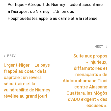
Politique - Aéroport de Niamey Incident sécuritaire
à l'aéroport de Niamey : L'Union des
Houphouëtistes appelle au calme et à la retenue.
Post
NEXT
navigation
Suite aux propos
PREV
« injurieux,
Urgent-Niger – Le pays
diffamatoires et
frappé au coeur de la
menaçants » de
capitale : un revers
Abdourahamane Tiani
sécuritaire et la
contre Alassane
vulnérabilité de Niamey
Ouattara, les Môgôs
révélée au grand jour!
d’ADO exigent « des
excuses ».