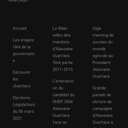
Accueil
Le Bilan
Giga
vidéo des
meeting de
Les étapes
mandats
soutien du
clés de la
d’Alassane
monde
gouvernanc
Ouattara
agricole au
e
1ère partie
Président
2011-2015
Alassane
Découvrir
Ouattara
les
L’interventi
chantiers
on du
Grande
candidat du
parade de
Elections
RHDP SEM
cloture de
Législatives
Alassane
campagne
du 06 mars
Ouattara
d’Alassane
2021.
face au
Ouattara a