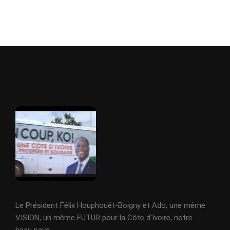
Le Président Félix Houphouët-Boigny et Ado, une même
VISION, un même FUTUR pour la Côte d'Ivoire, notre
beau pays.