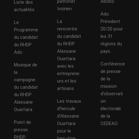
patronat
Abobo
Liste des
Ivoirien
actualités
Ado
La
Président
Le
rencontre
20/20 pour
Programme
du candidat
les 31
du candidat
du RHDP
régions du
du RHDP
Alassane
pays.
Ado
Ouattara
Conférence
Musique de
avec les
de presse
la
entreprene
de la
campagne
urs et les
mission
du candidat
artisans.
d’observati
du RHDP
Les travaux
on
Alassane
d’hercule
électorale
Ouattara
d’Alassane
de la
Point de
Ouattara
CEDEAO
presse
pour le
RHDP,
bien-être