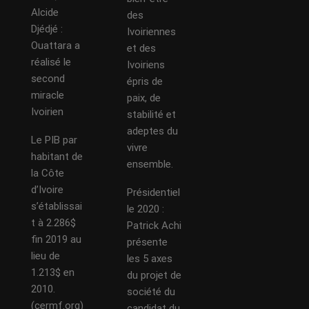
Alcide
des
Djédjé :
Ivoiriennes
Ouattara a
et des
réalisé le
Ivoiriens
second
épris de
miracle
paix, de
Ivoirien
stabilité et
adeptes du
Le PIB par
vivre
habitant de
ensemble.
la Côte
d’Ivoire
Présidentiel
s’établissai
le 2020 :
t à 2.286$
Patrick Achi
fin 2019 au
présente
lieu de
les 5 axes
1.213$ en
du projet de
2010.
société du
(cermf.org)
candidat du