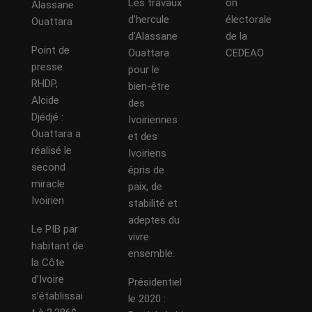
Les travaux
on
Alassane
d’hercule
électorale
Ouattara
d’Alassane
de la
Point de
Ouattara
CEDEAO
presse
pour le
RHDP,
bien-être
Alcide
des
Djédjé :
Ivoiriennes
Ouattara a
et des
réalisé le
Ivoiriens
second
épris de
miracle
paix, de
Ivoirien
stabilité et
adeptes du
Le PIB par
vivre
habitant de
ensemble.
la Côte
d’Ivoire
Présidentiel
s’établissai
le 2020 :