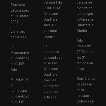
candidat du
parade de
Elections
RHDP SEM
cloture de
Législatives
Alassane
campagne
du 06 mars
Ouattara
d’Alassane
2021.
face au
Ouattara a
patronat
Abobo
Liste des
Ivoirien
actualités
Ado
La
Président
Le
rencontre
20/20 pour
Programme
du candidat
les 31
du candidat
du RHDP
régions du
du RHDP
Alassane
pays.
Ado
Ouattara
Conférence
Musique de
avec les
de presse
la
entreprene
de la
campagne
urs et les
mission
du candidat
artisans.
d’observati
du RHDP