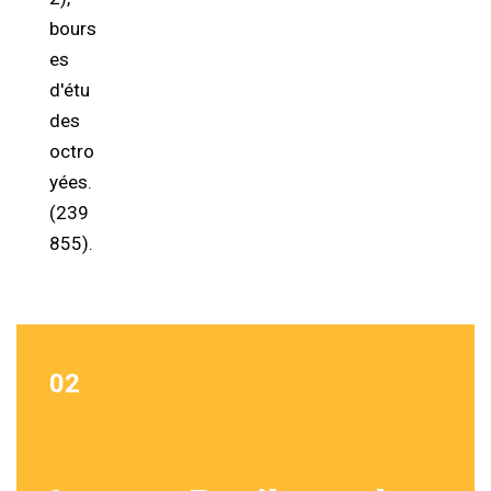
bours
es
d'étu
des
octro
yées.
(239
855).
02