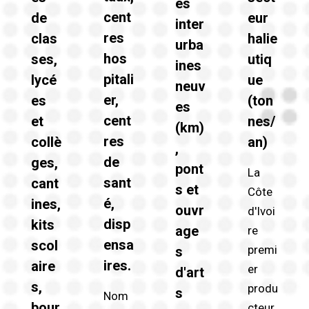
es
cent
de
eur
inter
res
clas
halie
urba
hos
ses,
utiq
ines
pitali
lycé
ue
neuv
er,
es
(ton
es
cent
et
nes/
(km)
res
collè
an)
,
de
ges,
pont
La
sant
cant
s et
Côte
é,
ines,
ouvr
d'Ivoi
disp
kits
age
re
ensa
scol
premi
s
ires.
aire
er
d'art
s,
produ
s
Nom
bour
cteur