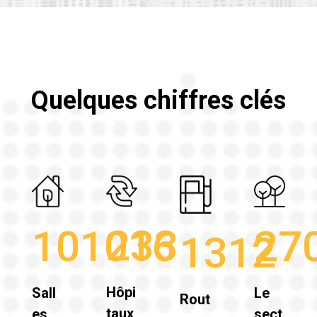
Quelques chiffres clés
233
101016
27
1312
Hôpi
Sall
Le
Rout
taux,
es
sect