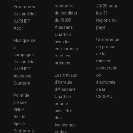
rencontre
20/20 pour
Programme
du candidat
les 31
du candidat
du RHDP
régions du
du RHDP
Alassane
pays.
Ado
Ouattara
Conférence
Musique de
avec les
de presse
la
entrepreneu
de la
campagne
rs et les
mission
du candidat
artisans.
d’observati
du RHDP
Les travaux
on
Alassane
d’hercule
électorale
Ouattara
d’Alassane
de la
Point de
Ouattara
CEDEAO
presse
pour le
RHDP,
bien-être
Alcide
des
Djédjé :
Ivoiriennes
Ouattara a
et des