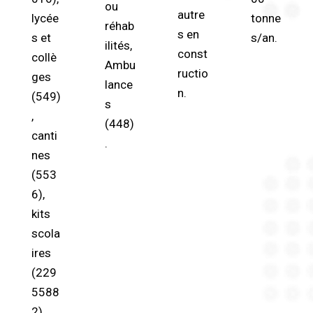
ou
autre
lycée
tonne
réhab
s en
s et
s/an.
ilités,
const
collè
Ambu
ructio
ges
lance
n.
(549)
s
,
(448)
canti
.
nes
(553
6),
kits
scola
ires
(229
5588
2),