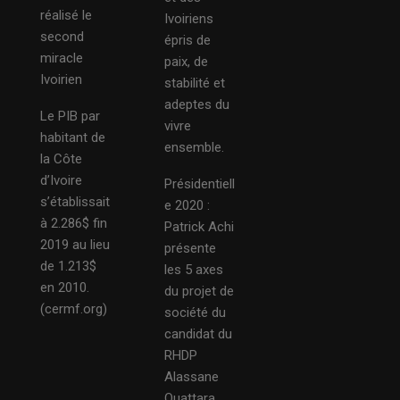
réalisé le
Ivoiriens
second
épris de
miracle
paix, de
Ivoirien
stabilité et
adeptes du
Le PIB par
vivre
habitant de
ensemble.
la Côte
d’Ivoire
Présidentiell
s’établissait
e 2020 :
à 2.286$ fin
Patrick Achi
2019 au lieu
présente
de 1.213$
les 5 axes
en 2010.
du projet de
(cermf.org)
société du
candidat du
RHDP
Alassane
Ouattara.