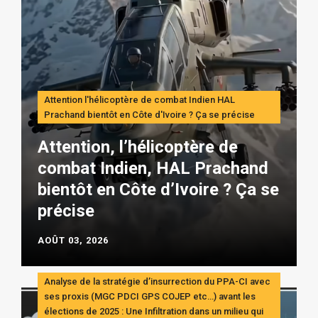
Attention l'hélicoptère de combat Indien HAL
Prachand bientôt en Côte d'Ivoire ? Ça se précise
Attention, l’hélicoptère de
combat Indien, HAL Prachand
bientôt en Côte d’Ivoire ? Ça se
précise
AOÛT 03, 2026
Analyse de la stratégie d’insurrection du PPA-CI avec
ses proxis (MGC PDCI GPS COJEP etc…) avant les
élections de 2025 : Une Infiltration dans un milieu qui