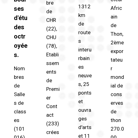
bre
1312
ses
Afric
de
km
ain
d'étu
CHR
de
de
des
(22),
route
Thon,
octr
CHU
s
2ème
oyée
(78),
interu
expor
s.
Etabli
rbain
tateu
ssem
es
Nom
r
ents
neuve
bres
mond
de
s, 25
de
ial de
Premi
ponts
Salle
cons
er
et
s de
erves
Cont
ouvra
class
de
act
ges
es
thon
(233)
d'arts
(101
270.0
crées
et 11
016),
00