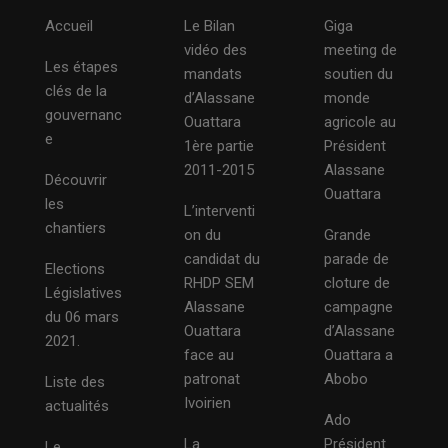
Accueil
Le Bilan
Giga
vidéo des
meeting de
Les étapes
mandats
soutien du
clés de la
d’Alassane
monde
gouvernanc
Ouattara
agricole au
e
1ère partie
Président
2011-2015
Alassane
Découvrir
Ouattara
les
L’interventi
chantiers
on du
Grande
candidat du
parade de
Elections
RHDP SEM
cloture de
Législatives
Alassane
campagne
du 06 mars
Ouattara
d’Alassane
2021.
face au
Ouattara a
patronat
Abobo
Liste des
Ivoirien
actualités
Ado
La
Président
Le