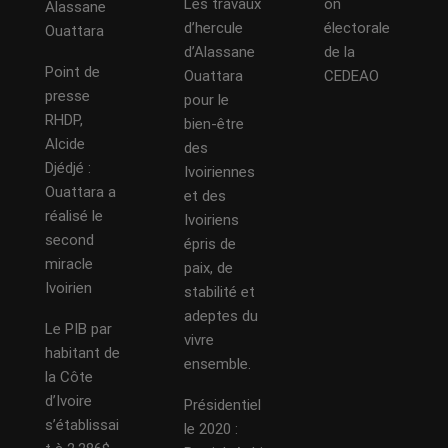
Les travaux
on
Alassane
d’hercule
électorale
Ouattara
d’Alassane
de la
Point de
Ouattara
CEDEAO
presse
pour le
RHDP,
bien-être
Alcide
des
Djédjé :
Ivoiriennes
Ouattara a
et des
réalisé le
Ivoiriens
second
épris de
miracle
paix, de
Ivoirien
stabilité et
adeptes du
Le PIB par
vivre
habitant de
ensemble.
la Côte
d’Ivoire
Présidentiel
s’établissai
le 2020 :