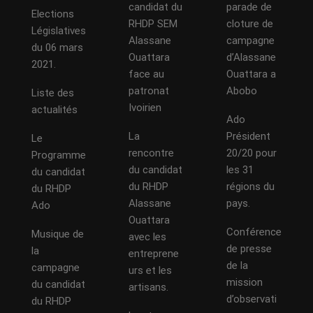
candidat du
parade de
Elections
RHDP SEM
cloture de
Législatives
Alassane
campagne
du 06 mars
Ouattara
d’Alassane
2021.
face au
Ouattara a
patronat
Abobo
Liste des
Ivoirien
actualités
Ado
La
Président
Le
rencontre
20/20 pour
Programme
du candidat
les 31
du candidat
du RHDP
régions du
du RHDP
Alassane
pays.
Ado
Ouattara
Conférence
Musique de
avec les
de presse
la
entreprene
de la
campagne
urs et les
mission
du candidat
artisans.
d’observati
du RHDP