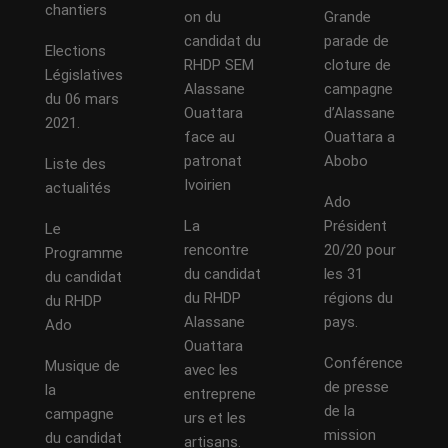
chantiers
on du
Grande
candidat du
parade de
Elections
RHDP SEM
cloture de
Législatives
Alassane
campagne
du 06 mars
Ouattara
d’Alassane
2021.
face au
Ouattara a
patronat
Abobo
Liste des
Ivoirien
actualités
Ado
La
Président
Le
rencontre
20/20 pour
Programme
du candidat
les 31
du candidat
du RHDP
régions du
du RHDP
Alassane
pays.
Ado
Ouattara
Conférence
Musique de
avec les
de presse
la
entreprene
de la
campagne
urs et les
mission
du candidat
artisans.