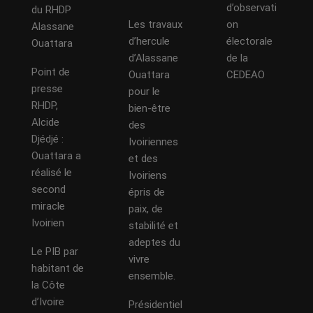
d’observati
du RHDP
Les travaux
on
Alassane
d’hercule
électorale
Ouattara
d’Alassane
de la
Point de
Ouattara
CEDEAO
presse
pour le
RHDP,
bien-être
Alcide
des
Djédjé :
Ivoiriennes
Ouattara a
et des
réalisé le
Ivoiriens
second
épris de
miracle
paix, de
Ivoirien
stabilité et
adeptes du
Le PIB par
vivre
habitant de
ensemble.
la Côte
d’Ivoire
Présidentiel