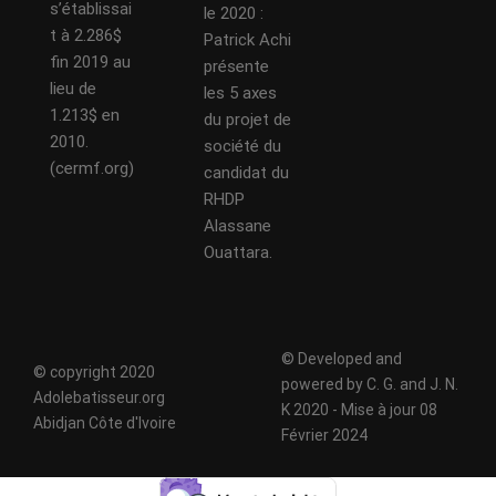
s’établissai
le 2020 :
t à 2.286$
Patrick Achi
fin 2019 au
présente
lieu de
les 5 axes
1.213$ en
du projet de
2010.
société du
(cermf.org)
candidat du
RHDP
Alassane
Ouattara.
© Developed and
© copyright 2020
powered by C. G. and J. N.
Adolebatisseur.org
K 2020 - Mise à jour 08
Abidjan Côte d'Ivoire
Février 2024