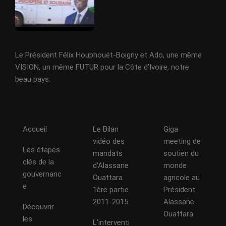
Le Président Félix Houphouët-Boigny et Ado, une même
VISION, un même FUTUR pour la Côte d'Ivoire, notre
beau pays.
Accueil
Le Bilan
Giga
vidéo des
meeting de
Les étapes
mandats
soutien du
clés de la
d’Alassane
monde
gouvernanc
Ouattara
agricole au
e
1ère partie
Président
2011-2015
Alassane
Découvrir
Ouattara
les
L’interventi