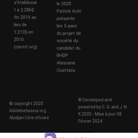
s’établissai
le 2020 :
t à 2.286$
Patrick Achi
fin 2019 au
présente
lieu de
les 5 axes
1.213$ en
du projet de
2010.
société du
(cermf.org)
candidat du
RHDP
Alassane
Ouattara.
© Developed and
© copyright 2020
powered by C. G. and J. N.
Adolebatisseur.org
K 2020 - Mise à jour 08
Abidjan Côte d'Ivoire
Février 2024