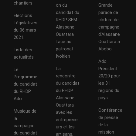
chantiers
on du
Grande
candidat du
parade de
Elections
RHDP SEM
cloture de
Législatives
Alassane
campagne
du 06 mars
Ouattara
d’Alassane
2021.
face au
Ouattara a
patronat
Abobo
Liste des
Ivoirien
actualités
Ado
La
Président
Le
rencontre
20/20 pour
Programme
du candidat
les 31
du candidat
du RHDP
régions du
du RHDP
Alassane
pays.
Ado
Ouattara
Conférence
Musique de
avec les
de presse
la
entreprene
de la
campagne
urs et les
mission
du candidat
artisans.