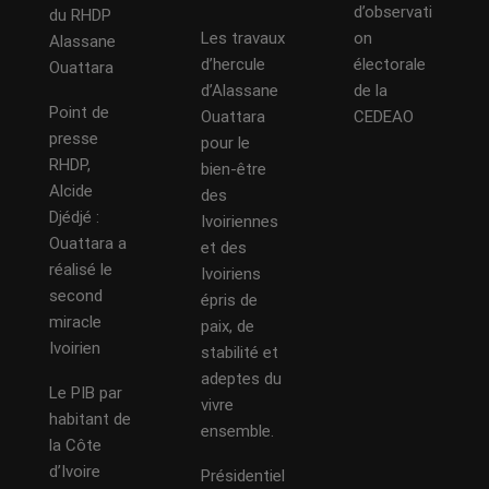
d’observati
du RHDP
Les travaux
on
Alassane
d’hercule
électorale
Ouattara
d’Alassane
de la
Point de
Ouattara
CEDEAO
presse
pour le
RHDP,
bien-être
Alcide
des
Djédjé :
Ivoiriennes
Ouattara a
et des
réalisé le
Ivoiriens
second
épris de
miracle
paix, de
Ivoirien
stabilité et
adeptes du
Le PIB par
vivre
habitant de
ensemble.
la Côte
d’Ivoire
Présidentiel