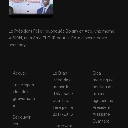
Le Président Félix Houphouët-Boigny et Ado, une même
VISION, un même FUTUR pour la Côte d'Ivoire, notre
beau pays.
Accueil
Le Bilan
Giga
vidéo des
meeting de
Les étapes
mandats
soutien du
clés de la
d’Alassane
monde
gouvernanc
Ouattara
agricole au
e
1ère partie
Président
2011-2015
Alassane
Découvrir
Ouattara
les
L’interventi