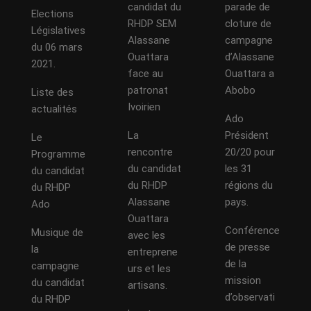
candidat du
parade de
Elections
RHDP SEM
cloture de
Législatives
Alassane
campagne
du 06 mars
Ouattara
d’Alassane
2021.
face au
Ouattara a
patronat
Abobo
Liste des
Ivoirien
actualités
Ado
La
Président
Le
rencontre
20/20 pour
Programme
du candidat
les 31
du candidat
du RHDP
régions du
du RHDP
Alassane
pays.
Ado
Ouattara
Conférence
Musique de
avec les
de presse
la
entreprene
de la
campagne
urs et les
mission
du candidat
artisans.
d’observati
du RHDP