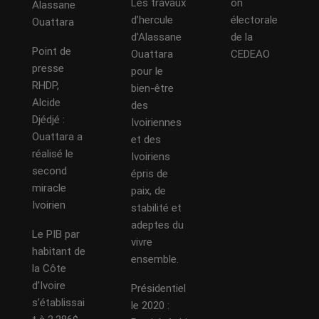
Les travaux
on
Alassane
d’hercule
électorale
Ouattara
d’Alassane
de la
Point de
Ouattara
CEDEAO
presse
pour le
RHDP,
bien-être
Alcide
des
Djédjé :
Ivoiriennes
Ouattara a
et des
réalisé le
Ivoiriens
second
épris de
miracle
paix, de
Ivoirien
stabilité et
adeptes du
Le PIB par
vivre
habitant de
ensemble.
la Côte
d’Ivoire
Présidentiel
s’établissai
le 2020 :