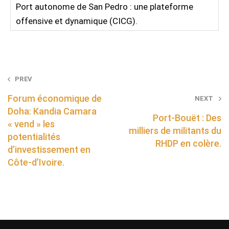
Port autonome de San Pedro : une plateforme
offensive et dynamique (CICG).
Post
PREV
navigation
Forum économique de
NEXT
Doha: Kandia Camara
Port-Bouët : Des
« vend » les
milliers de militants du
potentialités
RHDP en colère.
d’investissement en
Côte-d’Ivoire.