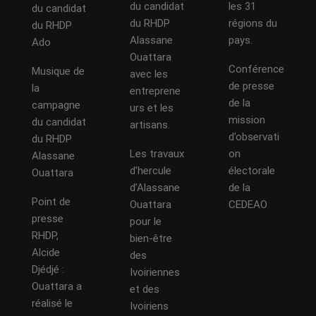
du candidat
les 31
du candidat
du RHDP
régions du
du RHDP
Alassane
pays.
Ado
Ouattara
Conférence
Musique de
avec les
de presse
la
entreprene
de la
campagne
urs et les
mission
du candidat
artisans.
d’observati
du RHDP
Les travaux
on
Alassane
d’hercule
électorale
Ouattara
d’Alassane
de la
Point de
Ouattara
CEDEAO
presse
pour le
RHDP,
bien-être
Alcide
des
Djédjé :
Ivoiriennes
Ouattara a
et des
réalisé le
Ivoiriens