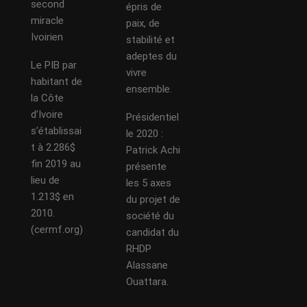
second
épris de
miracle
paix, de
Ivoirien
stabilité et
adeptes du
Le PIB par
vivre
habitant de
ensemble.
la Côte
d’Ivoire
Présidentiel
s’établissai
le 2020 :
t à 2.286$
Patrick Achi
fin 2019 au
présente
lieu de
les 5 axes
1.213$ en
du projet de
2010.
société du
(cermf.org)
candidat du
RHDP
Alassane
Ouattara.