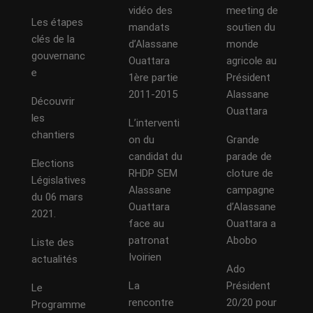
vidéo des
meeting de
Les étapes
mandats
soutien du
clés de la
d’Alassane
monde
gouvernanc
Ouattara
agricole au
e
1ère partie
Président
2011-2015
Alassane
Découvrir
Ouattara
les
L’interventi
chantiers
on du
Grande
candidat du
parade de
Elections
RHDP SEM
cloture de
Législatives
Alassane
campagne
du 06 mars
Ouattara
d’Alassane
2021.
face au
Ouattara a
patronat
Abobo
Liste des
Ivoirien
actualités
Ado
La
Président
Le
rencontre
20/20 pour
Programme