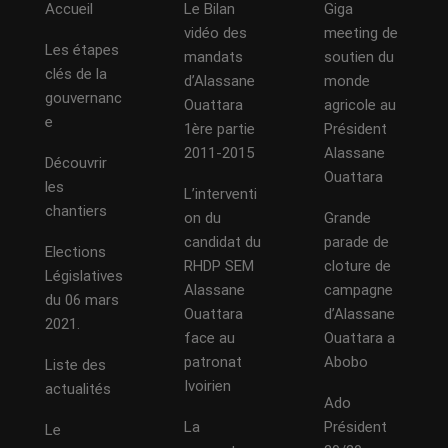
Accueil
Le Bilan
Giga
vidéo des
meeting de
Les étapes
mandats
soutien du
clés de la
d’Alassane
monde
gouvernanc
Ouattara
agricole au
e
1ère partie
Président
2011-2015
Alassane
Découvrir
Ouattara
les
L’interventi
chantiers
on du
Grande
candidat du
parade de
Elections
RHDP SEM
cloture de
Législatives
Alassane
campagne
du 06 mars
Ouattara
d’Alassane
2021.
face au
Ouattara a
patronat
Abobo
Liste des
Ivoirien
actualités
Ado
La
Président
Le