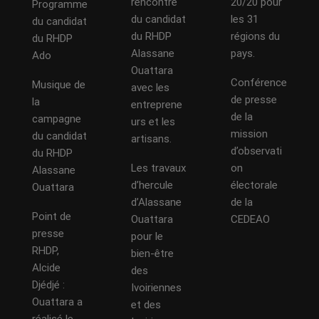
rencontre
20/20 pour
Programme
du candidat
les 31
du candidat
du RHDP
régions du
du RHDP
Alassane
pays.
Ado
Ouattara
Conférence
Musique de
avec les
de presse
la
entreprene
de la
campagne
urs et les
mission
du candidat
artisans.
d’observati
du RHDP
Les travaux
on
Alassane
d’hercule
électorale
Ouattara
d’Alassane
de la
Point de
Ouattara
CEDEAO
presse
pour le
RHDP,
bien-être
Alcide
des
Djédjé :
Ivoiriennes
Ouattara a
et des
réalisé le