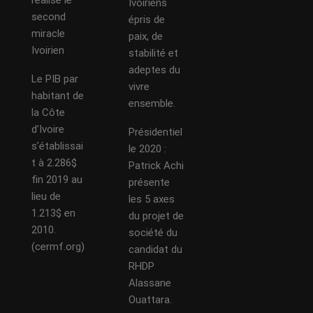
Ivoiriens
second
épris de
miracle
paix, de
Ivoirien
stabilité et
adeptes du
Le PIB par
vivre
habitant de
ensemble.
la Côte
d’Ivoire
Présidentiel
s’établissai
le 2020 :
t à 2.286$
Patrick Achi
fin 2019 au
présente
lieu de
les 5 axes
1.213$ en
du projet de
2010.
société du
(cermf.org)
candidat du
RHDP
Alassane
Ouattara.