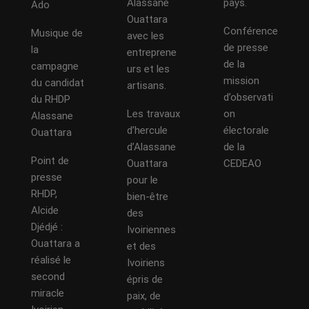
Alassane
pays.
Ado
Ouattara
Conférence
Musique de
avec les
de presse
la
entreprene
de la
campagne
urs et les
mission
du candidat
artisans.
d’observati
du RHDP
Les travaux
on
Alassane
d’hercule
électorale
Ouattara
d’Alassane
de la
Point de
Ouattara
CEDEAO
presse
pour le
RHDP,
bien-être
Alcide
des
Djédjé :
Ivoiriennes
Ouattara a
et des
réalisé le
Ivoiriens
second
épris de
miracle
paix, de