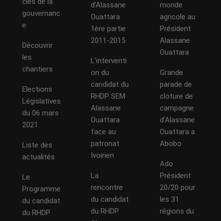
clés de la
d’Alassane
monde
gouvernanc
Ouattara
agricole au
e
1ère partie
Président
2011-2015
Alassane
Découvrir
Ouattara
les
L’interventi
chantiers
on du
Grande
candidat du
parade de
Elections
RHDP SEM
cloture de
Législatives
Alassane
campagne
du 06 mars
Ouattara
d’Alassane
2021.
face au
Ouattara a
patronat
Abobo
Liste des
Ivoirien
actualités
Ado
La
Président
Le
rencontre
20/20 pour
Programme
du candidat
les 31
du candidat
du RHDP
régions du
du RHDP