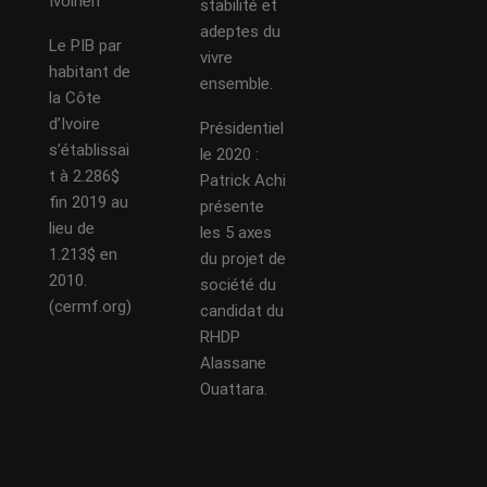
Ivoirien
stabilité et
adeptes du
Le PIB par
vivre
habitant de
ensemble.
la Côte
d’Ivoire
Présidentiel
s’établissai
le 2020 :
t à 2.286$
Patrick Achi
fin 2019 au
présente
lieu de
les 5 axes
1.213$ en
du projet de
2010.
société du
(cermf.org)
candidat du
RHDP
Alassane
Ouattara.