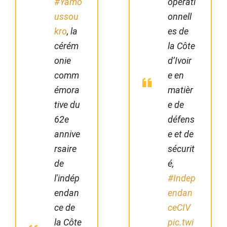
#Yamo
opérati
ussou
onnell
kro
, la
es de
cérém
la Côte
onie
d’Ivoir
comm
e en
émora
matièr
tive du
e de
62e
défens
annive
e et de
rsaire
sécurit
de
é,
l'indép
#Indep
endan
endan
ce de
ceCIV
la Côte
pic.twi