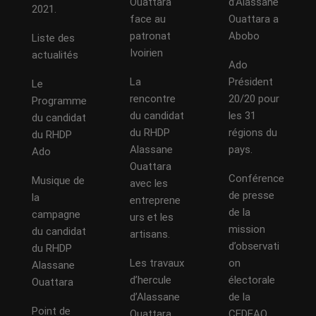
Ouattara
d’Alassane
2021.
face au
Ouattara a
patronat
Abobo
Liste des
Ivoirien
actualités
Ado
La
Président
Le
rencontre
20/20 pour
Programme
du candidat
les 31
du candidat
du RHDP
régions du
du RHDP
Alassane
pays.
Ado
Ouattara
Conférence
Musique de
avec les
de presse
la
entreprene
de la
campagne
urs et les
mission
du candidat
artisans.
d’observati
du RHDP
Les travaux
on
Alassane
d’hercule
électorale
Ouattara
d’Alassane
de la
Point de
Ouattara
CEDEAO