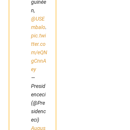
guinée
n,
@USE
mbalo
.
pic.twi
tter.co
m/eQN
gCnnA
ey
—
Presid
enceci
(@Pre
sidenc
eci)
Augus