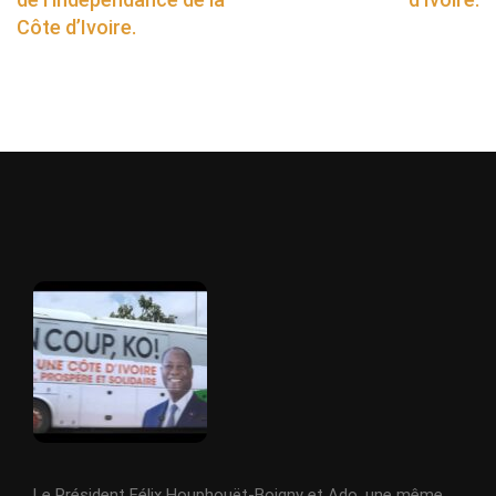
Côte d’Ivoire.
Le Président Félix Houphouët-Boigny et Ado, une même