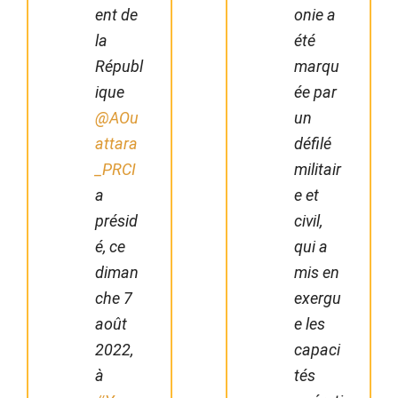
ent de
onie a
la
été
Républ
marqu
ique
ée par
@AOu
un
attara
défilé
_PRCI
militair
a
e et
présid
civil,
é, ce
qui a
diman
mis en
che 7
exergu
août
e les
2022,
capaci
à
tés