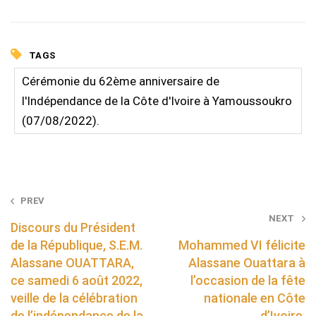
TAGS
Cérémonie du 62ème anniversaire de
l'Indépendance de la Côte d'Ivoire à Yamoussoukro
(07/08/2022).
Post
PREV
NEXT
navigation
Discours du Président
de la République, S.E.M.
Mohammed VI félicite
Alassane OUATTARA,
Alassane Ouattara à
ce samedi 6 août 2022,
l’occasion de la fête
veille de la célébration
nationale en Côte
de l’indépendance de la
d’Ivoire.