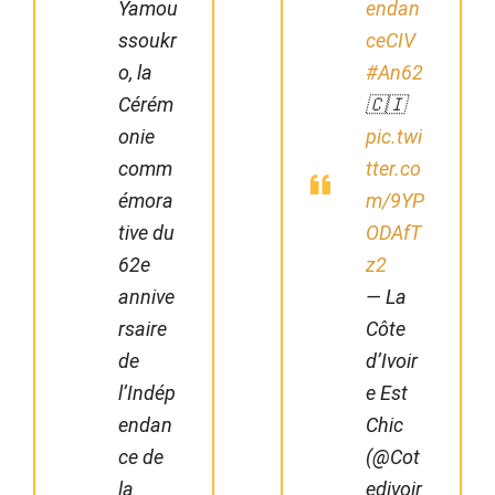
Yamou
endan
ssoukr
ceCIV
o, la
#An62
Cérém
🇨🇮
onie
pic.twi
comm
tter.co
émora
m/9YP
tive du
ODAfT
62e
z2
annive
— La
rsaire
Côte
de
d’Ivoir
l’Indép
e Est
endan
Chic
ce de
(@Cot
la
edivoir