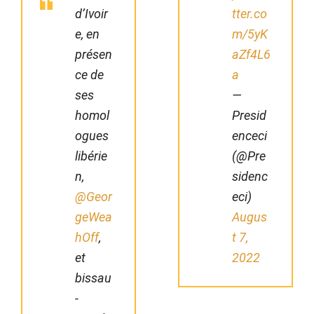
d’Ivoir
tter.co
e, en
m/5yK
présen
aZf4L6
ce de
a
ses
—
homol
Presid
ogues
enceci
libérie
(@Pre
n,
sidenc
@Geor
eci)
geWea
Augus
hOff
,
t 7,
et
2022
bissau
-