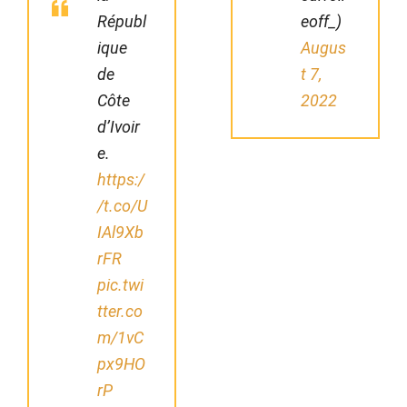
Républ
eoff_)
ique
Augus
de
t 7,
Côte
2022
d’Ivoir
e.
https:/
/t.co/U
IAl9Xb
rFR
pic.twi
tter.co
m/1vC
px9HO
rP