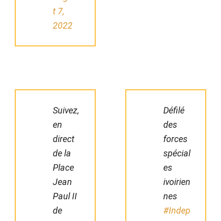
t 7,
2022
Suivez,
Défilé
en
des
direct
forces
de la
spécial
Place
es
Jean
ivoirien
Paul II
nes
de
#Indep