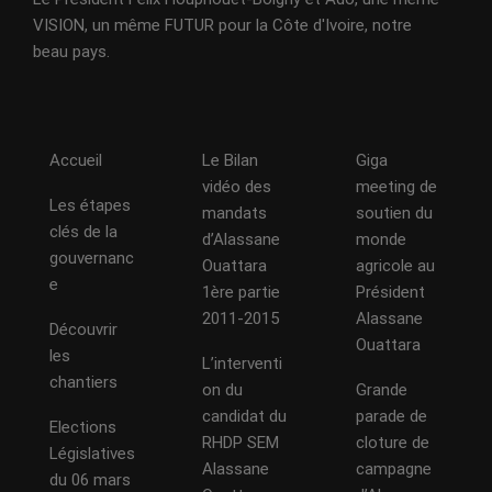
VISION, un même FUTUR pour la Côte d'Ivoire, notre
beau pays.
Accueil
Le Bilan
Giga
vidéo des
meeting de
Les étapes
mandats
soutien du
clés de la
d’Alassane
monde
gouvernanc
Ouattara
agricole au
e
1ère partie
Président
2011-2015
Alassane
Découvrir
Ouattara
les
L’interventi
chantiers
on du
Grande
candidat du
parade de
Elections
RHDP SEM
cloture de
Législatives
Alassane
campagne
du 06 mars