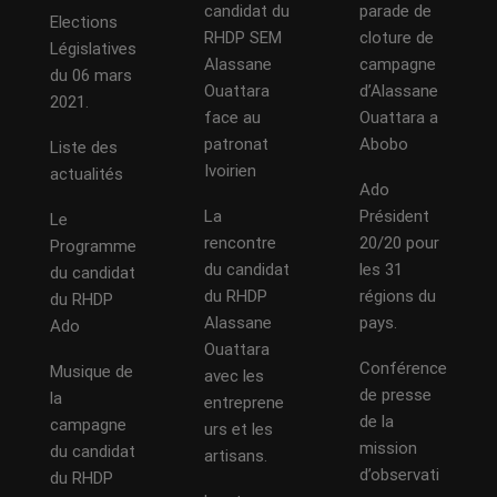
candidat du
parade de
Elections
RHDP SEM
cloture de
Législatives
Alassane
campagne
du 06 mars
Ouattara
d’Alassane
2021.
face au
Ouattara a
patronat
Abobo
Liste des
Ivoirien
actualités
Ado
La
Président
Le
rencontre
20/20 pour
Programme
du candidat
les 31
du candidat
du RHDP
régions du
du RHDP
Alassane
pays.
Ado
Ouattara
Conférence
Musique de
avec les
de presse
la
entreprene
de la
campagne
urs et les
mission
du candidat
artisans.
d’observati
du RHDP