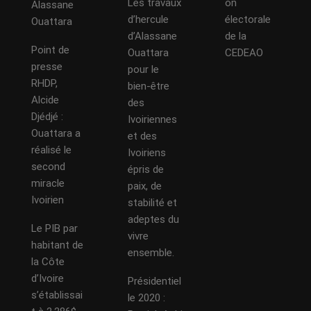
Les travaux
on
Alassane
d’hercule
électorale
Ouattara
d’Alassane
de la
Point de
Ouattara
CEDEAO
presse
pour le
RHDP,
bien-être
Alcide
des
Djédjé :
Ivoiriennes
Ouattara a
et des
réalisé le
Ivoiriens
second
épris de
miracle
paix, de
Ivoirien
stabilité et
adeptes du
Le PIB par
vivre
habitant de
ensemble.
la Côte
d’Ivoire
Présidentiel
s’établissai
le 2020 :