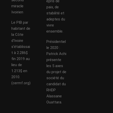
second
épris de
miracle
paix, de
Ivoirien
stabilité et
adeptes du
Le PIB par
vivre
habitant de
ensemble.
la Côte
d’Ivoire
Présidentiel
s’établissai
le 2020 :
t à 2.286$
Patrick Achi
fin 2019 au
présente
lieu de
les 5 axes
1.213$ en
du projet de
2010.
société du
(cermf.org)
candidat du
RHDP
Alassane
Ouattara.