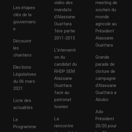
vidéo des
meeting de
Les étapes
mandats
soutien du
clés de la
d’Alassane
monde
gouvernanc
Ouattara
agricole au
e
1ère partie
Président
2011-2015
Alassane
Découvrir
Ouattara
les
L’interventi
chantiers
on du
Grande
candidat du
parade de
Elections
RHDP SEM
cloture de
Législatives
Alassane
campagne
du 06 mars
Ouattara
d’Alassane
2021.
face au
Ouattara a
patronat
Abobo
Liste des
Ivoirien
actualités
Ado
La
Président
Le
rencontre
20/20 pour
Programme