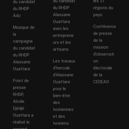
du candidat
les 31
du candidat
du RHDP
régions du
du RHDP
Alassane
pays.
Ado
Ouattara
Conférence
Musique de
avec les
de presse
la
entreprene
de la
campagne
urs et les
mission
du candidat
artisans.
d’observati
du RHDP
Les travaux
on
Alassane
d’hercule
électorale
Ouattara
d’Alassane
de la
Point de
Ouattara
CEDEAO
presse
pour le
RHDP,
bien-être
Alcide
des
Djédjé :
Ivoiriennes
Ouattara a
et des
réalisé le
Ivoiriens