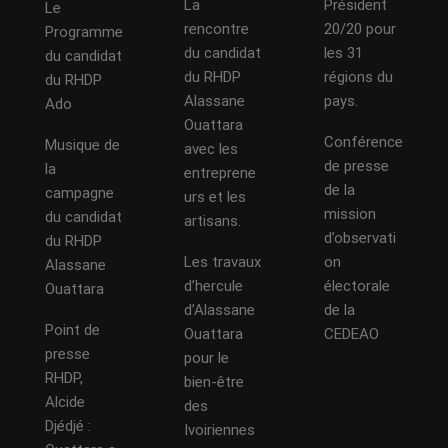
La
Président
Le
rencontre
20/20 pour
Programme
du candidat
les 31
du candidat
du RHDP
régions du
du RHDP
Alassane
pays.
Ado
Ouattara
Conférence
Musique de
avec les
de presse
la
entreprene
de la
campagne
urs et les
mission
du candidat
artisans.
d’observati
du RHDP
Les travaux
on
Alassane
d’hercule
électorale
Ouattara
d’Alassane
de la
Point de
Ouattara
CEDEAO
presse
pour le
RHDP,
bien-être
Alcide
des
Djédjé :
Ivoiriennes