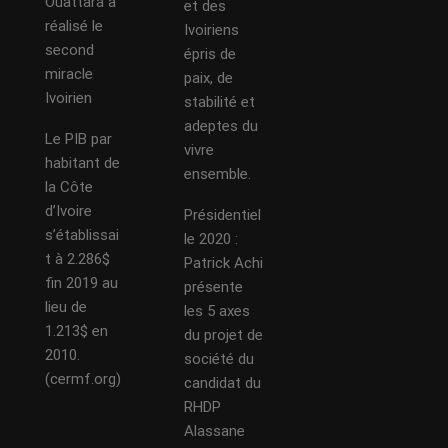
Ouattara a
et des
réalisé le
Ivoiriens
second
épris de
miracle
paix, de
Ivoirien
stabilité et
adeptes du
Le PIB par
vivre
habitant de
ensemble.
la Côte
d’Ivoire
Présidentiel
s’établissai
le 2020 :
t à 2.286$
Patrick Achi
fin 2019 au
présente
lieu de
les 5 axes
1.213$ en
du projet de
2010.
société du
(cermf.org)
candidat du
RHDP
Alassane