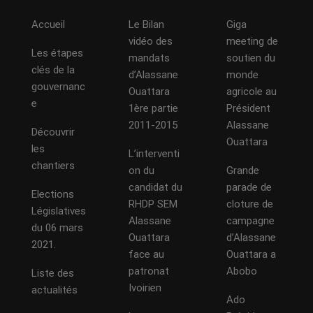
Accueil
Le Bilan
Giga
vidéo des
meeting de
Les étapes
mandats
soutien du
clés de la
d’Alassane
monde
gouvernanc
Ouattara
agricole au
e
1ère partie
Président
2011-2015
Alassane
Découvrir
Ouattara
les
L’interventi
chantiers
on du
Grande
candidat du
parade de
Elections
RHDP SEM
cloture de
Législatives
Alassane
campagne
du 06 mars
Ouattara
d’Alassane
2021.
face au
Ouattara a
patronat
Abobo
Liste des
Ivoirien
actualités
Ado