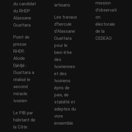
mission
du candidat
artisans.
d’observati
du RHDP
Les travaux
on
Alassane
d’hercule
électorale
Ouattara
d’Alassane
de la
Point de
Ouattara
CEDEAO
presse
pour le
RHDP,
bien-être
Alcide
des
Djédjé :
Ivoiriennes
Ouattara a
et des
réalisé le
Ivoiriens
second
épris de
miracle
paix, de
Ivoirien
stabilité et
adeptes du
Le PIB par
vivre
habitant de
ensemble.
la Côte