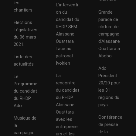
les
L’interventi
chantiers
on du
Grande
candidat du
parade de
Elections
RHDP SEM
cloture de
Législatives
Alassane
campagne
du 06 mars
Ouattara
d’Alassane
2021.
face au
Ouattara a
patronat
Abobo
Liste des
Ivoirien
actualités
Ado
La
Président
Le
rencontre
20/20 pour
Programme
du candidat
les 31
du candidat
du RHDP
régions du
du RHDP
Alassane
pays.
Ado
Ouattara
Conférence
Musique de
avec les
de presse
la
entreprene
de la
campagne
urs et les