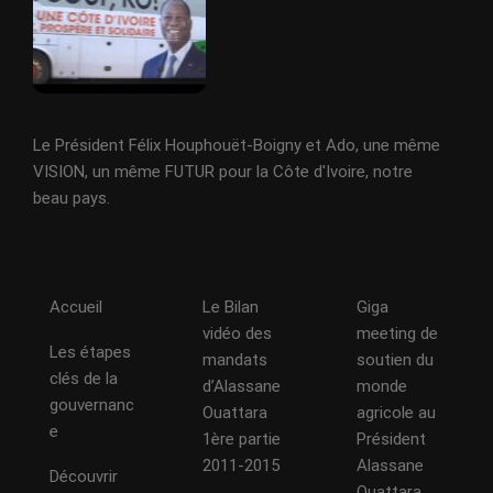
Le Président Félix Houphouët-Boigny et Ado, une même
VISION, un même FUTUR pour la Côte d'Ivoire, notre
beau pays.
Accueil
Le Bilan
Giga
vidéo des
meeting de
Les étapes
mandats
soutien du
clés de la
d’Alassane
monde
gouvernanc
Ouattara
agricole au
e
1ère partie
Président
2011-2015
Alassane
Découvrir
Ouattara