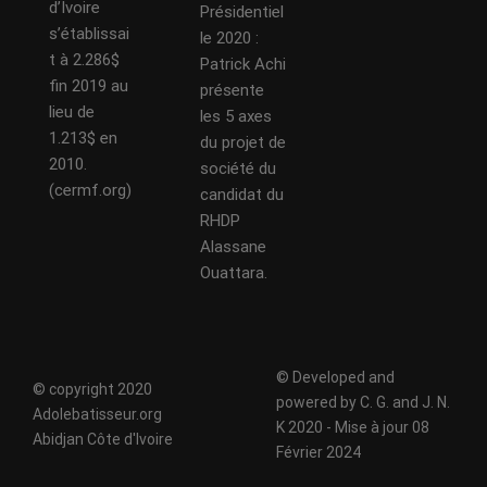
d’Ivoire
Présidentiel
s’établissai
le 2020 :
t à 2.286$
Patrick Achi
fin 2019 au
présente
lieu de
les 5 axes
1.213$ en
du projet de
2010.
société du
(cermf.org)
candidat du
RHDP
Alassane
Ouattara.
© Developed and
© copyright 2020
powered by C. G. and J. N.
Adolebatisseur.org
K 2020 - Mise à jour 08
Abidjan Côte d'Ivoire
Février 2024