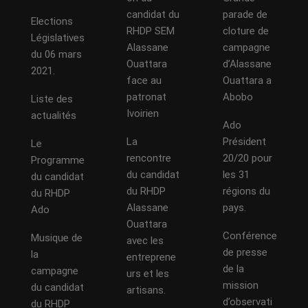
candidat du
parade de
Elections
RHDP SEM
cloture de
Législatives
Alassane
campagne
du 06 mars
Ouattara
d’Alassane
2021.
face au
Ouattara a
patronat
Abobo
Liste des
Ivoirien
actualités
Ado
La
Président
Le
rencontre
20/20 pour
Programme
du candidat
les 31
du candidat
du RHDP
régions du
du RHDP
Alassane
pays.
Ado
Ouattara
Conférence
Musique de
avec les
de presse
la
entreprene
de la
campagne
urs et les
mission
du candidat
artisans.
d’observati
du RHDP