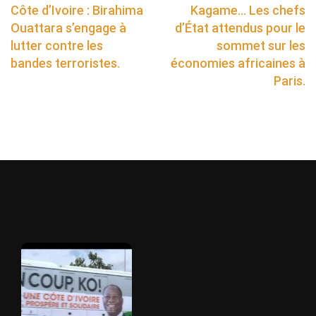
Côte d’Ivoire : Birahima
Kagame… Les chefs
Ouattara s’engage à
d’État attendus pour le
lutter contre les
sommet sur les
bandes terroristes.
économies africaines à
Paris.