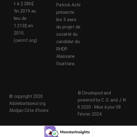
t à 2.286$
Patrick Achi
fin 2019 au
présente
lieu de
les 5 axes
1.213$ en
du projet de
2010.
société du
(cermf.org)
candidat du
RHDP
Alassane
Ouattara.
© Developed and
© copyright 2020
powered by C. G. and J. N.
Adolebatisseur.org
K 2020 - Mise à jour 08
Abidjan Côte d'Ivoire
Février 2024